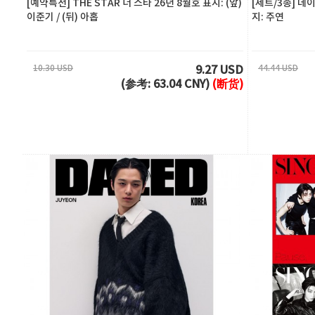
[예약특전] THE STAR 더 스타 26년 8월호 표지: (앞)
[세트/3종] 데
이준기 / (뒤) 아홉
지: 주연
10.30 USD
44.44 USD
9.27 USD
(参考: 63.04 CNY)
(断货)