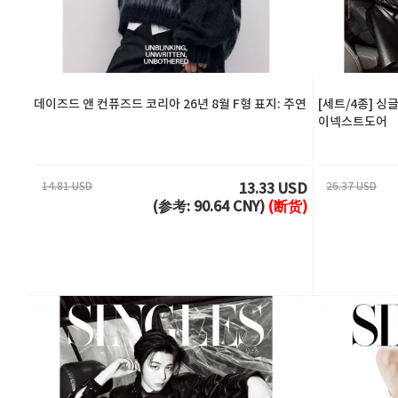
데이즈드 앤 컨퓨즈드 코리아 26년 8월 F형 표지: 주연
[세트/4종] 싱글즈
이넥스트도어
14.81 USD
26.37 USD
13.33 USD
(参考: 90.64 CNY)
(断货)