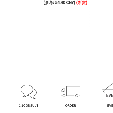
(参考: 54.40 CNY)
(断货)
1:1CONSULT
ORDER
EV