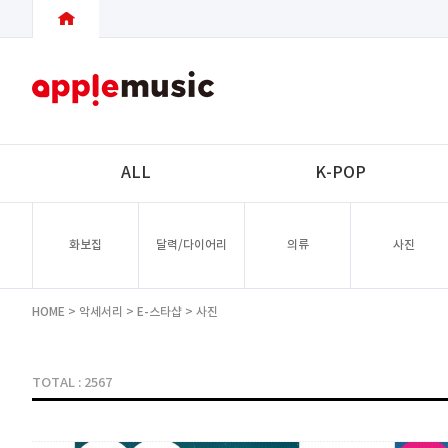
ALL
K-POP
화보집
달력/다이어리
의류
사진
HOME
>
악세서리
>
E-스타샵
>
사진
TOTAL : 2567