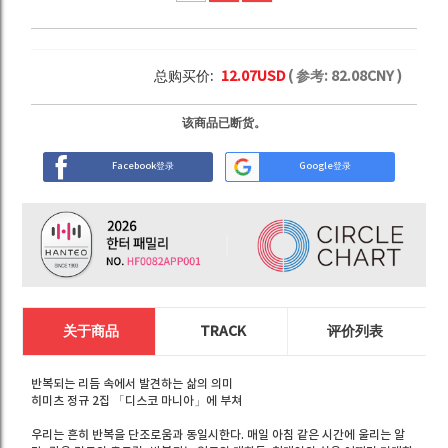
总购买价:
12.07
USD
( 参考:
82.08
CNY )
该商品已断货。
Facebook登录
Google登录
关于商品
TRACK
评价列表
반복되는 리듬 속에서 발견하는 삶의 의미
히미츠 정규 2집 「디스코 마니아」에 부쳐
우리는 흔히 반복을 단조로움과 동일시한다. 매일 아침 같은 시간에 울리는 알