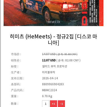
히미츠 (HeMeets) - 정규2집 [디스코 마
니아]
市场价 :
14.07 USD
( 参考: 95.68 CNY )
销售价 :
12.07 USD
( 参考: 82.08 CNY )
标签 :
샐러드 뮤직 프로덕션
生产者 :
미러볼뮤직
发布日期 :
2026-04-14
条形码 :
8809966904283
产品代码 :
MBMC2324
重量 :
0.70 Kg
数量 :
+1
-1