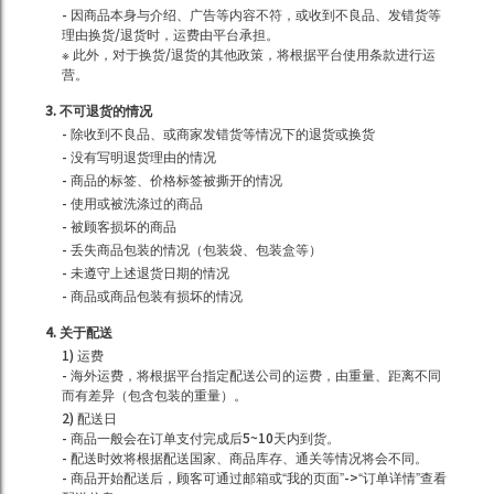
- 因商品本身与介绍、广告等内容不符，或收到不良品、发错货等
理由换货/退货时，运费由平台承担。
※ 此外，对于换货/退货的其他政策，将根据平台使用条款进行运
营。
3. 不可退货的情况
- 除收到不良品、或商家发错货等情况下的退货或换货
- 没有写明退货理由的情况
- 商品的标签、价格标签被撕开的情况
- 使用或被洗涤过的商品
- 被顾客损坏的商品
- 丢失商品包装的情况（包装袋、包装盒等）
- 未遵守上述退货日期的情况
- 商品或商品包装有损坏的情况
4. 关于配送
1) 运费
- 海外运费，将根据平台指定配送公司的运费，由重量、距离不同
而有差异（包含包装的重量）。
2) 配送日
- 商品一般会在订单支付完成后5~10天内到货。
- 配送时效将根据配送国家、商品库存、通关等情况将会不同。
- 商品开始配送后，顾客可通过邮箱或“我的页面”->“订单详情”查看