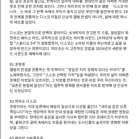
람, 같은 경로의 출근길, 반복되는 업무와 대화들. 현대인의 삶은 어쩌면 거대한
루프 안에 갇힌 것처럼 보인다. 그러나 히미츠의 두 번째 정규 앨범 「디스코 마
니아」는 바로 그 반복 속에서 우리가 놓치고 있던 무언가를 발견하게 한다. 10
곡 전체를 관통하는 디스코 리듬은 단순히 앨범 컨셉이 아니라, 삶에 대한 하나
의 태도를 담았다.
디스코는 본질적으로 반복의 음악이다. 4/4박자의 견고한 킥 드럼, 끊임없이 회
전하는 베이스 라인, 규칙적으로 오픈되는 하이햇 사운드. 1970년대 뉴욕의 클
럽 "스튜디오 54"가 증명했듯이, 디스코는 소외된 이들의 피난처였고 삶을 긍
정하게 만드는 최면이었다. 히미츠는 이 고전적인 문법을 2026년의 세련된 밴
드 사운드로 재해석해 냈다.
01 운명론
앨범의 컨셉을 관통하는 첫 트랙이다. "정답은 이미 정해져 있다는 이야기"를
노래하면서도, 그것이 "스스로 선택한 기적"임을 역설한다. 우리의 삶이 어쩌면
정해진 악보일지 모르지만, 그 악보를 연주하는 것은 바로 우리 자신이라는 것.
"실존은 본질에 앞선다"라는 철학적 명제를 댄서블한 비트로 번역해 낸 인상적
인 오프닝이다.
02 여의도 디스코
운명이라는 거대 담론에서 매일의 일상으로 시선을 옮긴다. "내리실 문은 오른
쪽입니다"라는 샛강역의 하차 안내 방송을 재현한 디테일은 곡에 생생한 현장감
을 부여한다. 현대인의 일상을 묘사한 가사와 펑키한 기타 프레이즈가 어우러지
며, 출퇴근의 굴레 속에서도 리듬을 찾아내는 도시인들의 슬프지만 경쾌한 자화
상을 그린다.
03 메모리 오버플로우