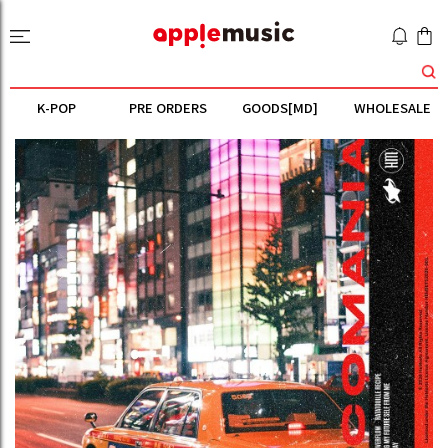
K-POP
PRE ORDERS
GOODS[MD]
WHOLESALE