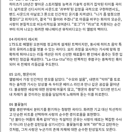
히미츠가 10년간 쌓아온 스토리텔링 능력과 기술적 성취가 집약된 타이틀 곡이
다. 날카로운 신디사이저 사운드로 '과부하'된 감정을 극적으로 구현하면서도,
밴드 사운드의 아날로그 톤으로 인간적인 온기를 지켜냈다. "니가 좀 멈췄으면
좋겠다"고 외치다가, 결국 "더 들어와 주겠니"로 마음을 바꾸는 화자의 모순은,
사랑이 본질적으로 비논리적임을 보여준다. "로그"가 "러브"로 치환되는 순간
부터 터져 나오는 화려한 애니메이션 뮤직비디오는 이 앨범의 백미다.
04 라따뚜이 레시피
175도로 예열된 오븐처럼 정교하게 설계된 트랙이지만, 동시에 히미츠 음악 특
유의 유머러스함을 엿볼 수 있는 곡이다. 요리 과정을 묘사하는 가사에 맞춰 정
확하게 튀어나오는 리듬 섹션은 마치 신선한 재료들이 팬 안에서 춤추는 듯한 입
체적인 청감을 제공한다. "La-tta-ttu"라는 반복적인 후렴구는 중독적인 훅이
되어 곡 전체의 리듬감을 주도한다.
05 오라, 행운이여
앨범에서 가장 인간적인 면모를 담았다. "수모와 설움", 내면의 "악마"를 토로
하는 솔직한 가사는 앙상블 속 두터운 베이스 라인과 만나 깊은 공감을 끌어낸
다. 불공평한 세상에 대한 원망에 머물지 않고, "행운의 총량"이 있다면 반드시
내 차례가 올 것이라는 믿음을 담담하게 노래하며 듣는 이를 위로한다.
06 불꽃놀이
앨범 중반부에서 분위기를 환기하는 청량한 곡이다. 화려한 기교 대신 직선적이
고 단순한 비트를 선택하여 사랑의 순수한 경이로움을 표현했다.
"넌 불타는 여름의 폭죽 같아"라는 직설적인 은유는 사랑이 때로는 복잡한 수사
가 아니라 단순한 감탄임을 상기시킨다. 불꽃놀이를 보며 "와!"하고 감탄하는
것처럼, 그저 사랑은 누군가의 존재 자체에 대한 순수한 탄성일지도 모른다.