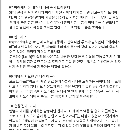
07 미래에서 온 내가 내 사랑을 막으려 한다
SF적 설정을 빌려 과거와 미래의 자신 사이의 대화를 그린 장르문학적 트랙이
다. 비극적 결말을 알기에 사랑을 멈추라고 외치는 미래의 나와, 그럼에도 불꽃
을 향해 손을 뻗는 현재의 나. 긴박하게 몰아치는 리듬과 마이너 톤의 멜로디는
결과를 알면서도 사랑을 택하는 인간의 드라마틱한 모순을 보여준다.
08 힙노시스
Hypnosis(최면)라는 제목처럼 몽롱하고 반복적인 루프가 돋보인다. "깨어나지
마"라고 반복하는 주문은, 가끔씩 우리에게 필요한 것이 직면이 아니라 회피일
수도 있다는 불편한 진실을 드러낸다.
로우파이(Lo-fi)한 질감의 사운드와 나른한 보컬 톤은 현실의 고통을 잠시 잊게
하는 망각의 공간을 만든다. 의도적으로 힘을 뺀 연주는 앨범의 막바지에서 청자
에게 편안한 휴식을 제공하는 역할을 맡는다.
09 지워진 지도엔 길 대신 어둠이
포스트 아포칼립스 적 배경 위로 불확실성의 시대를 노래하는 곡이다. 넓은 스테
레오 이미지와 앰비언트 사운드가 어둠 속을 유영하는 듯한 공간감을 형성한다.
하지만 그 막막함 속에서도 "세상 끝에서 널 안아 줄게"라는 약속은, 우리가 서
로에게 지도가 되어줄 수 있다는 따뜻한 희망의 빛을 선사한다.
10 손을 잡아, 가자
앨범의 대미를 장식하는 감동적인 찬가다. 10개의 트랙을 쉼 없이 이끌어온 디
스코 비트 위로 "이 숨이 닿는 한 계속 걸어가자"는 다짐이 얹힌다. 브릿지에서
반복되는 "생각이 난 김에"는 지금 이 순간의 소중함을 일깨워준다. 모든 악기
가 하나로 모여 울리는 아웃트로는 긴 여정을 마친 우리를 따뜻하게 껴안으며 앨