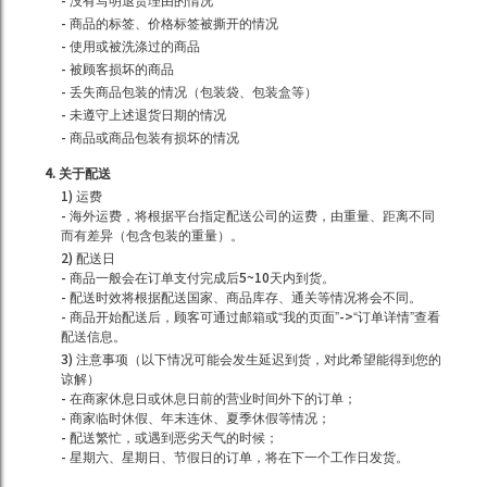
- 没有写明退货理由的情况
- 商品的标签、价格标签被撕开的情况
- 使用或被洗涤过的商品
- 被顾客损坏的商品
- 丢失商品包装的情况（包装袋、包装盒等）
- 未遵守上述退货日期的情况
- 商品或商品包装有损坏的情况
4. 关于配送
1) 运费
- 海外运费，将根据平台指定配送公司的运费，由重量、距离不同
而有差异（包含包装的重量）。
2) 配送日
- 商品一般会在订单支付完成后5~10天内到货。
- 配送时效将根据配送国家、商品库存、通关等情况将会不同。
- 商品开始配送后，顾客可通过邮箱或“我的页面”->“订单详情”查看
配送信息。
3) 注意事项（以下情况可能会发生延迟到货，对此希望能得到您的
谅解）
- 在商家休息日或休息日前的营业时间外下的订单；
- 商家临时休假、年末连休、夏季休假等情况；
- 配送繁忙，或遇到恶劣天气的时候；
- 星期六、星期日、节假日的订单，将在下一个工作日发货。