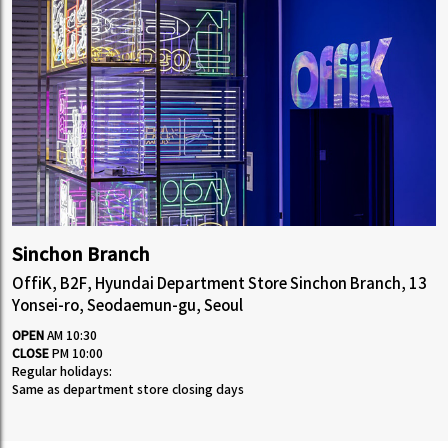
Sinchon Branch
OffiK, B2F, Hyundai Department Store Sinchon Branch, 13
Yonsei-ro, Seodaemun-gu, Seoul
OPEN
AM 10:30
CLOSE
PM 10:00
Regular holidays:
Same as department store closing days