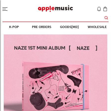
K-POP
PRE ORDERS
GOODS[MD]
WHOLESALE