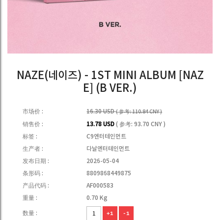
NAZE(네이즈) - 1ST MINI ALBUM [NAZ
E] (B VER.)
市场价 :
16.30 USD
( 参考: 110.84 CNY )
销售价 :
13.78 USD
( 参考: 93.70 CNY )
标签 :
C9엔터테인먼트
生产者 :
다날엔터테인먼트
发布日期 :
2026-05-04
条形码 :
8809868449875
产品代码 :
AF000583
重量 :
0.70 Kg
数量 :
+1
-1