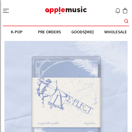
K-POP
PRE ORDERS
GOODS[MD]
WHOLESALE