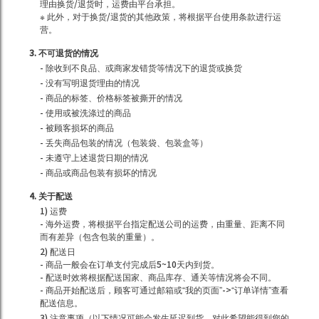
理由换货/退货时，运费由平台承担。
※ 此外，对于换货/退货的其他政策，将根据平台使用条款进行运
营。
3. 不可退货的情况
- 除收到不良品、或商家发错货等情况下的退货或换货
- 没有写明退货理由的情况
- 商品的标签、价格标签被撕开的情况
- 使用或被洗涤过的商品
- 被顾客损坏的商品
- 丢失商品包装的情况（包装袋、包装盒等）
- 未遵守上述退货日期的情况
- 商品或商品包装有损坏的情况
4. 关于配送
1) 运费
- 海外运费，将根据平台指定配送公司的运费，由重量、距离不同
而有差异（包含包装的重量）。
2) 配送日
- 商品一般会在订单支付完成后5~10天内到货。
- 配送时效将根据配送国家、商品库存、通关等情况将会不同。
- 商品开始配送后，顾客可通过邮箱或“我的页面”->“订单详情”查看
配送信息。
3) 注意事项（以下情况可能会发生延迟到货，对此希望能得到您的