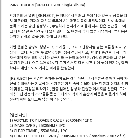
PARK JI HOON [RE:FLECT-1st Single Album]
박지훈의 새 앨범 [RE:FLECT]는 지나온 시간과 그 속에 남아 있는 감정들을 다
시 마주하며, 현재의 자신을 비추어보는 과정을 담아낸 앨범이다. 일상 속에서
문득 스며든 낯선 감정부터, 투명하게 번져가며 마음에 자리 잡은 순간들, 그리
고 더 이상 같은 시간 위에 있지 않더라도 여전히 남아 있는 기억까지- 박지훈은
다양한 감정의 결을 섬세하게 그려냈다.
이번 앨범은 감정이 형성되고, 스며들고, 그리고 잔상처럼 남는 흐름을 따라 구
성되어 있다. 설명할 수 없던 감정이 점차 선명해지고, 한때의 순간들이 지금의
자신에게 어떤 의미로 남아 있는지를 조용히 되짚으며, 감정의 변화와 그 여운
을 담담한 시선으로 풀어냈다. 각 트랙은 서로 다른 시간 위에 놓여 있지만, 결국
하나의 내면으로 이어지는 서사를 완성한다.
[RE:FLECT]는 단순히 과거를 돌아보는 것이 아닌, 그 시간들을 통해 지금의 자
신을 이해해가는 기록이다. 박지훈은 기억 속에 머물러 있는 감정과 현재의 감정
이 맞닿는 지점을 따라가며, 한층 깊어진 감성과 진솔한 메시지를 전한다. 그가
비추어낸 감정의 조각들은 듣는 이에게도 각자의 순간과 마음을 떠올리게 하며,
잔잔하지만 오래도록 남는 여운을 남긴다.
[앨범 사양]
1) ACRYLIC TOP LOADER CASE / 70X95MM / 1PC
2) IMAGE CARD / 55X85MM / 1PC
3) CLEAR FRAME / 55X85MM / 1PC
4) CONCEPT PHOTO CARD / 55X85MM / 2PCS (Random 2 out of 4)