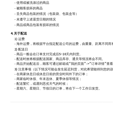
- 使用或被洗涤过的商品
- 被顾客损坏的商品
- 丢失商品包装的情况（包装袋、包装盒等）
- 未遵守上述退货日期的情况
- 商品或商品包装有损坏的情况
4. 关于配送
1) 运费
- 海外运费，将根据平台指定配送公司的运费，由重量、距离不同而
2) 配送日
- 商品一般会在订单支付完成后5~10天内到货。
- 配送时效将根据配送国家、商品库存、通关等情况将会不同。
- 商品开始配送后，顾客可通过邮箱或“我的页面”->“订单详情”查
3) 注意事项（以下情况可能会发生延迟到货，对此希望能得到您的
- 在商家休息日或休息日前的营业时间外下的订单；
- 商家临时休假、年末连休、夏季休假等情况；
- 配送繁忙，或遇到恶劣天气的时候；
- 星期六、星期日、节假日的订单，将在下一个工作日发货。