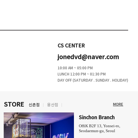
CS CENTER
jonedvd@naver.com
10:00 AM ~ 05:00 PM
LUNCH 12:00 PM ~ 01:30 PM
DAY OFF (SATURDAY . SUNDAY . HOLIDAY)
STORE
MORE
신촌점
용산점
Sinchon Branch
OffiK B2F 13, Yonsei-ro,
Seodaemun-gu, Seoul