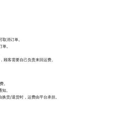
可取消订单。
订单。
。
时，顾客需要自己负责来回运费。
运费。
通知。
由换货/退货时，运费由平台承担。
。