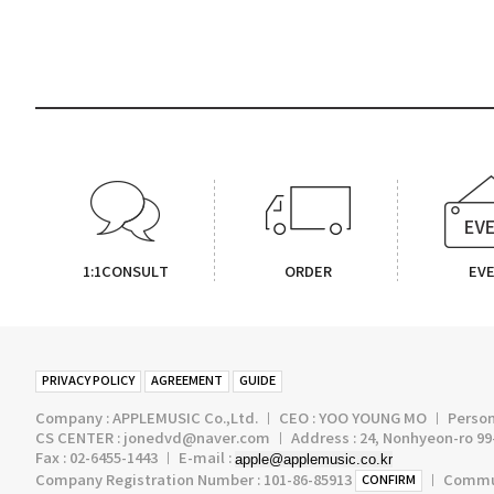
1:1CONSULT
ORDER
EV
PRIVACY POLICY
AGREEMENT
GUIDE
Company : APPLEMUSIC Co.,Ltd. ㅣ CEO : YOO YOUNG MO ㅣ Persona
CS CENTER : jonedvd@naver.com ㅣ Address : 24, Nonhyeon-ro 99-
Fax : 02-6455-1443 ㅣ E-mail :
apple@applemusic.co.kr
Company Registration Number : 101-86-85913
ㅣ Communi
CONFIRM