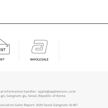
ENT
WHOLESALE
l information handler : apple@applemusic.co.kr
gil, Gangnam-gu, Seoul, Republic of Korea
cation Sales Report: 2020-Seoul Gangnam-01467