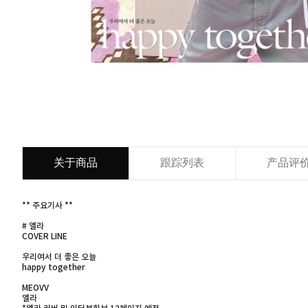
关于商品
跟踪列表
产品评
** 주요기사 **
# 엘라
COVER LINE
우리여서 더 좋은 오늘
happy together
MEOVV
엘라