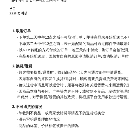
*엘라 커버 및 인터뷰화보 12페이지 예정
본문
322Pg 예정
1. 取消订单
- 下单第二天中午12点之后不可取消订单，即使商品未开始配送也不
- 下单第二天中午12点之前，未开始配送的商品可通过邮件申请取消
- 以ATM转账的方式付款的订单，若三天内未付款，则订单会被取消
- 商品开始配送后，因顾客自身的原因申请取消订单/成功取消订单
2. 换货/退货
- 顾客需要换货/退货时，收到商品的七天内可通过邮件申请退货。
- 因顾客自身的原因发生换货/退货时，顾客需要负责退货费与来回
- 确认退货申请且可以退货时，顾客将收到有关退货费与来回运费的
- 因商品本身与介绍、广告等内容不符，或收到不良品、发错货等理
※ 此外，对于换货/退货的其他政策，将根据平台使用条款进行运营
3. 不可退货的情况
- 除收到不良品、或商家发错货等情况下的退货或换货
- 没有写明退货理由的情况
- 商品的标签、价格标签被撕开的情况