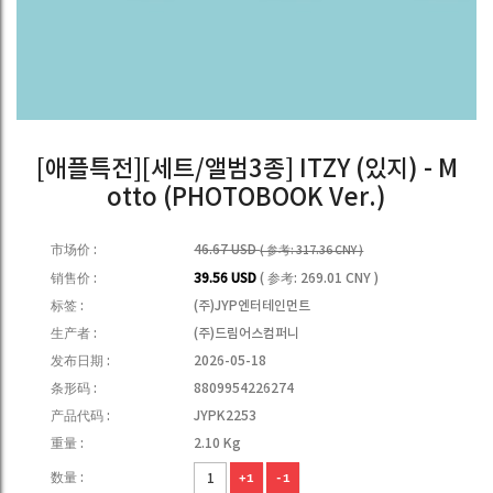
[애플특전][세트/앨범3종] ITZY (있지) - M
otto (PHOTOBOOK Ver.)
市场价 :
46.67 USD
( 参考: 317.36 CNY )
销售价 :
39.56 USD
( 参考: 269.01 CNY )
标签 :
(주)JYP엔터테인먼트
生产者 :
(주)드림어스컴퍼니
发布日期 :
2026-05-18
条形码 :
8809954226274
产品代码 :
JYPK2253
重量 :
2.10 Kg
数量 :
+1
-1