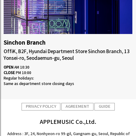
Sinchon Branch
OffiK, B2F, Hyundai Department Store Sinchon Branch, 13
Yonsei-ro, Seodaemun-gu, Seoul
OPEN
AM 10:30
CLOSE
PM 10:00
Regular holidays:
Same as department store closing days
PRIVACY POLICY
AGREEMENT
GUIDE
APPLEMUSIC Co.,Ltd.
Address : 3F, 24, Nonhyeon-ro 99-gil, Gangnam-gu, Seoul, Republic of