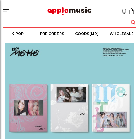
K-POP
PRE ORDERS
GOODS[MD]
WHOLESALE