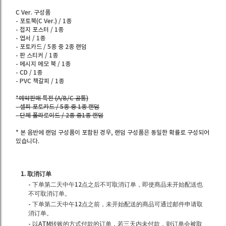
C Ver. 구성품
- 포토북(C Ver.) / 1종
- 접지 포스터 / 1종
- 엽서 / 1종
- 포토카드 / 5종 중 2종 랜덤
- 판 스티커 / 1종
- 메시지 메모 북 / 1종
- CD / 1종
- PVC 책갈피 / 1종
*예약판매 특전 (A/B/C 공통)
- 셀피 포토카드 / 5종 중 1종 랜덤
- 단체 폴라로이드 / 2종 중1종 랜덤
* 본 음반에 랜덤 구성품이 포함된 경우, 랜덤 구성품은 동일한 확률로 구성되어
있습니다.
1. 取消订单
- 下单第二天中午12点之后不可取消订单，即使商品未开始配送也
不可取消订单。
- 下单第二天中午12点之前，未开始配送的商品可通过邮件申请取
消订单。
- 以ATM转账的方式付款的订单，若三天内未付款，则订单会被取