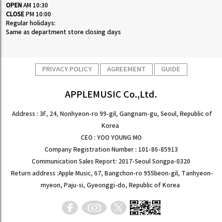
OPEN
AM 10:30
CLOSE
PM 10:00
Regular holidays:
Same as department store closing days
PRIVACY POLICY
AGREEMENT
GUIDE
APPLEMUSIC Co.,Ltd.
Address : 3F, 24, Nonhyeon-ro 99-gil, Gangnam-gu, Seoul, Republic of
Korea
CEO : YOO YOUNG MO
Company Registration Number : 101-86-85913
Communication Sales Report: 2017-Seoul Songpa-0320
Return address :Apple Music, 67, Bangchon-ro 955beon-gil, Tanhyeon-
myeon, Paju-si, Gyeonggi-do, Republic of Korea