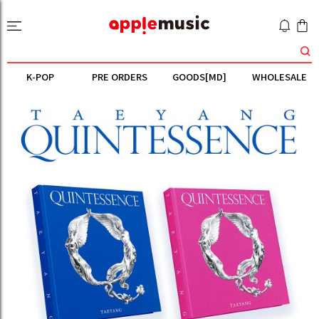
K-POP
PRE ORDERS
GOODS[MD]
WHOLESALE