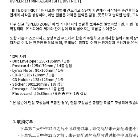
USPEER 1st MINI ALBUM [BITE DISTRICT]
‘BITE DISTRICT’는 서로를 가볍게 건드리고 장난치며 관계가 시작되는 순간들이 
관계의 시작을 상징하며, 이번 앨범은 아직은 덜익은 감정, 풋풋하고 솔직한 반응, 그
데뷔 싱글 ‘SPEED ZONE’이 팀의 에너지와 출발을 보여주는 앨범이었다면, 이번 ‘
확장되며, 유스피어의 세계와 관계성이 더욱 넓어지는 흐름을 보여준다.
또한 기존의 스포티하고 중성적인 무드에서 한층 캐주얼하고 프레시한 분위기로 확장
다가갈 수 있는 친근한 매력을 통해, 또래들이 공감할 수 있는 관계성과 분위기를 유
*앨범 사양
- Out Envelope : 150x185mm / 1종
- Postcard : 125x170mm / 14종 삽입
- Lyrics Note : 80x100mm / 1종
- CD-R : 120x120mm / 1종
- CD Holder : 125x125mm / 1종
- Sticker : 90x120mm / 1종 삽입
- Postage : 80x90mm / 1종 삽입
- Photocard : 55x85mm / 6종 중 랜덤 1종 삽입
* 본 음반에 랜덤 구성품이 포함된 경우, 랜덤 구성품은 동일한 확률로 구성되어 있습
1. 取消订单
- 下单第二天中午12点之后不可取消订单，即使商品未开始配送也不
- 下单第二天中午12点之前，未开始配送的商品可通过邮件申请取消