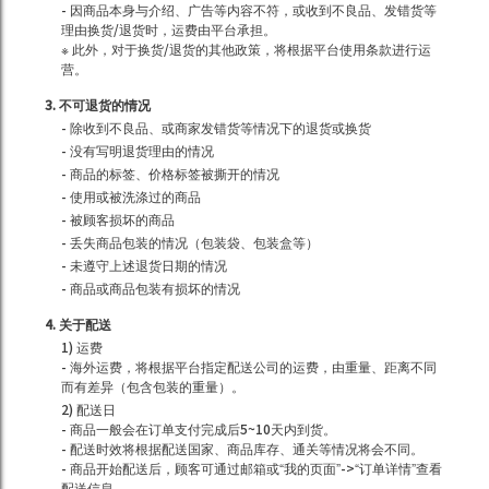
- 因商品本身与介绍、广告等内容不符，或收到不良品、发错货等
理由换货/退货时，运费由平台承担。
※ 此外，对于换货/退货的其他政策，将根据平台使用条款进行运
营。
3. 不可退货的情况
- 除收到不良品、或商家发错货等情况下的退货或换货
- 没有写明退货理由的情况
- 商品的标签、价格标签被撕开的情况
- 使用或被洗涤过的商品
- 被顾客损坏的商品
- 丢失商品包装的情况（包装袋、包装盒等）
- 未遵守上述退货日期的情况
- 商品或商品包装有损坏的情况
4. 关于配送
1) 运费
- 海外运费，将根据平台指定配送公司的运费，由重量、距离不同
而有差异（包含包装的重量）。
2) 配送日
- 商品一般会在订单支付完成后5~10天内到货。
- 配送时效将根据配送国家、商品库存、通关等情况将会不同。
- 商品开始配送后，顾客可通过邮箱或“我的页面”->“订单详情”查看
配送信息。