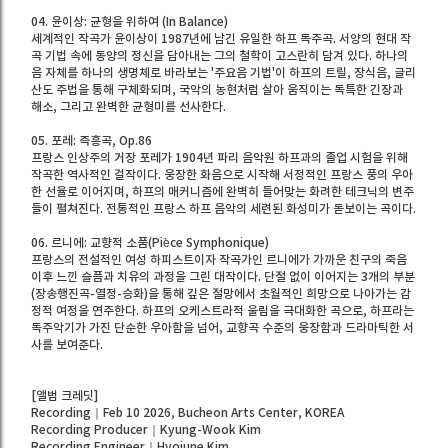
04. 윤이상: 균형을 위하여 (In Balance)
세계적인 작곡가 윤이상이 1987년에 남긴 유일한 하프 독주곡. 서양의 현대 작
곡 기법 속에 동양의 정신을 담아내는 그의 철학이 고스란히 담겨 있다. 하나의
음 자체를 하나의 생명체로 바라보는 '주요음 기법'이 하프의 트릴, 장식음, 글리
산도 주법을 통해 구체화되며, 국악의 농현처럼 살아 움직이는 독특한 긴장과
해소, 그리고 완벽한 균형미를 선사한다.
05. 포레: 즉흥곡, Op.86
프랑스 인상주의 거장 포레가 1904년 파리 음악원 하프과의 졸업 시험을 위해
작곡한 역사적인 걸작이다. 웅장한 화음으로 시작해 서정적인 프랑스 풍의 우아
한 선율로 이어지며, 하프의 매커니즘에 완벽히 들어맞는 화려한 테크닉의 변주
들이 펼쳐진다. 전통적인 프랑스 하프 음악의 세련된 화성미가 돋보이는 곡이다.
06. 르니에: 교향적 소품(Pièce Symphonique)
프랑스의 전설적인 여성 하피스트이자 작곡가인 르니에가 가까운 친구의 죽음
이후 느낀 슬픔과 치유의 과정을 그린 대작이다. 단절 없이 이어지는 3개의 부분
(장송행진곡-열정-승화)을 통해 깊은 절망에서 초월적인 희망으로 나아가는 감
정적 여정을 연주한다. 하프의 오케스트라적 울림을 극대화한 곡으로, 하프라는
독주악기가 가진 단순한 우아함을 넘어, 교향곡 수준의 웅장함과 드라마틱한 서
사를 보여준다.
[앨범 크레딧]
Recording｜Feb 10 2026, Bucheon Arts Center, KOREA
Recording Producer｜Kyung-Wook Kim
Recording Engineer｜Hyojune Kim