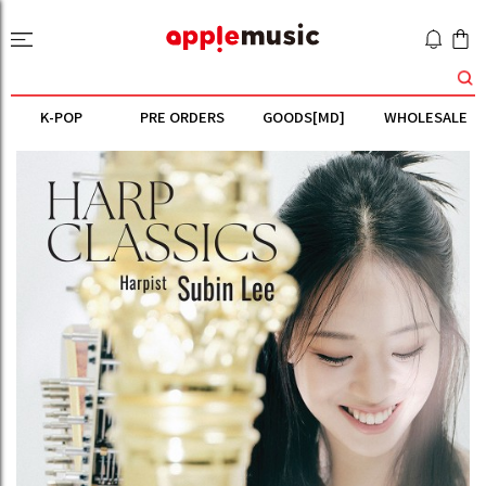
K-POP
PRE ORDERS
GOODS[MD]
WHOLESALE