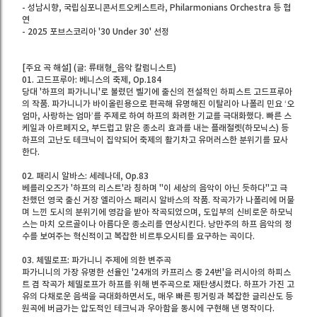
- 성남시향, 국립심포니콘서트오케스트라, Philarmonians Orchestra 등 협
연
- 2025 포브스코리아 '30 Under 30' 선정
[주요 곡 해설] (글: 류태형_음악 칼럼니스트)
01. 고드프루아: 베니스의 축제, Op.184
당대 '하프의 파가니니'로 불렸던 벨기에 출신의 전설적인 하피스트 고드프루아
의 작품. 파가니니가 바이올린용으로 편곡해 유명해진 이탈리아 나폴리 민요 ‘오
엄마, 사랑하는 엄마’를 주제로 하여 하프의 화려한 기교를 극대화했다. 빠른 스
케일과 아르페지오, 부드럽고 맑은 종소리 효과를 내는 플래절렛(하모닉스) 등
하프의 고난도 테크닉이 집약되어 축제의 활기차고 유머러스한 분위기를 묘사
한다.
02. 패리시 알바스: 세레나데, Op.83
베를리오즈가 '하프의 리스트'라 칭하며 "이 세상의 음악이 아닌 듯하다"고 극
찬했던 영국 출신 거장 엘리아스 패리시 알바스의 작품. 작곡가가 나폴리에 머물
며 느낀 도시의 분위기에 영감을 받아 작곡되었으며, 도입부의 신비로운 하모닉
스는 마치 오르골이나 아름다운 종소리를 연상시킨다. 낭만주의 하프 음악의 정
수를 보여주는 혁신적이고 복잡한 비르투오시티를 요구하는 곡이다.
03. 체델로프: 파가니니 주제에 의한 변주곡
파가니니의 가장 유명한 선율인 '24개의 카프리스 중 24번'을 러시아의 하피스
트 겸 작곡가 체델로프가 하프를 위해 변주곡으로 재탄생시켰다. 하프가 가진 고
유의 다채로운 음색을 극대화하면서도, 매우 빠른 핑거링과 복잡한 글리산도 등
원곡에 버금가는 압도적인 테크닉과 우아함을 동시에 구현해 낸 명작이다.