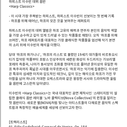
하피스트 이수빈 데뷔 음반
<Harp Classics>
- 이 시대 가장 주목받는 하피스트, 하피스트 이수빈이 선보이는 첫 번째 기록
- 하프를 위해 태어난, 하프의 모든 것을 보여주는 레퍼토리
하피스트 이수빈의 데뷔 앨범은 하프 고유의 매력과 연주자 본인의 음악적 색깔
을 가장 순수하고 깊이 있게 드러낼 수 있는 작품들로 채웠다. 오직 ‘하프를 위해
쓰여진’, 하프 레퍼토리를 대표하는 가장 클래식한 작품들을 엄선해 악기 본연
의 소리 위에 이수빈의 해석을 더했다.
당대 ‘하프의 파가니니’, ‘하프의 리스트’로 불렸던 19세기 대가들의 비르투오시
티가 집약된 작품부터 프랑스 인상주의의 세련된 화성이 두드러지는 가브리엘
포레의 즉흥곡, 나아가 동서양의 조화를 현대적으로 풀어낸 윤이상의 유일한 하
프 독주곡까지 폭넓은 시대를 아우르면서도 ‘하프’라는 악기에 집중한다. 이수빈
은 특유의 섬세한 터치와 압도적인 테크닉, 깊이 있는 해석으로 하프가 가진 우
아함을 넘어 하나의 거대한 오케스트라와 같은 웅장한 서사와 드라마틱한 울림
을 음반에 고스란히 담아냈다.
이수빈의 <Harp Classics>는 국내 대표적인 공연 제작사인 ‘스테이지원’이 설
립한 클래식 음반 레이블 ‘노바 콜렉티브(Nova Collective)’의 런칭을 알리는
첫 음반이다. 새로운 별(NOVA)처럼 빛나는 아티스트들의 다채로운 음악적 스펙
트럼과 독창적인 예술세계를 세상에 선보이고자 한다.
[트랙리스트]
01. Félix Godefroid: Carnaval de Venise, Op. 184