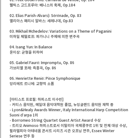
펠릭스 고드프루아: 베니스의 축제, Op.184
02. Elias Parish-Alvars): Sérénade, Op. 83
엘리아스 패리시 알바스: 세레나데, Op.83
03. Mikhail Mchedelov: Variations on a Theme of Paganini
미하일 체델로프: 파가니니 주제에 의한 변주곡
04. Isang Yun: In Balance
윤이상: 균형을 위하여
05. Gabriel Fauré: Impromptu, Op. 86
가브리엘 포레: 즉흥곡, Op. 86
06. Henriette Renié: Pièce Symphonique
앙리에트 르니에: 교향적 소품
[아티스트 프로필: 하피스트 이수빈]
- 커티스 음악원, 예일대 음악대학원 졸업, 뉴잉글랜드 음악원 재학 중
- Lyon&Healy Awards Winner, Italy International Harp Competition
Suoni d’arpa 1위
- Borromeo String Quartet Guest Artist Award 수상
- 트리오 Animoso 하피스트로서 이탈리아 국제콩쿠르 1위 및 전체 대상 수상,
필라델피아 아테네움 콘서트 시리즈 시즌 오프닝 연주, Essex Winter
Seriese 연주 등