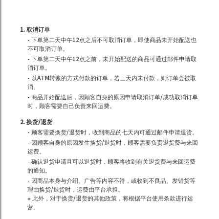
1. 取消订单
- 下单第二天中午12点之后不可取消订单，即使商品未开始配送也
不可取消订单。
- 下单第二天中午12点之前，未开始配送的商品可通过邮件申请取
消订单。
- 以ATM转账的方式付款的订单，若三天内未付款，则订单会被取
消。
- 商品开始配送后，因顾客自身的原因申请取消订单/成功取消订单
时，顾客需要自己负责来回运费。
2. 换货/退货
- 顾客需要换货/退货时，收到商品的七天内可通过邮件申请退货。
- 因顾客自身的原因发生换货/退货时，顾客需要负责退货费与来回
运费。
- 确认退货申请且可以退货时，顾客将收到有关退货费与来回运费
的通知。
- 因商品本身与介绍、广告等内容不符，或收到不良品、发错货等
理由换货/退货时，运费由平台承担。
※ 此外，对于换货/退货的其他政策，将根据平台使用条款进行运
营。