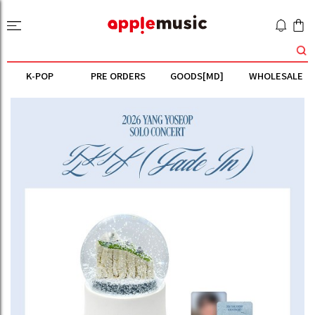
K-POP
PRE ORDERS
GOODS[MD]
WHOLESALE