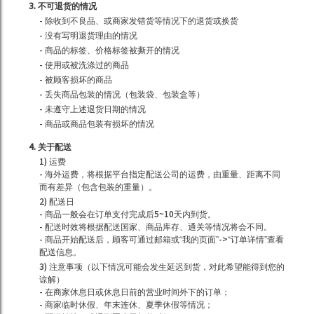
3. 不可退货的情况
- 除收到不良品、或商家发错货等情况下的退货或换货
- 没有写明退货理由的情况
- 商品的标签、价格标签被撕开的情况
- 使用或被洗涤过的商品
- 被顾客损坏的商品
- 丢失商品包装的情况（包装袋、包装盒等）
- 未遵守上述退货日期的情况
- 商品或商品包装有损坏的情况
4. 关于配送
1) 运费
- 海外运费，将根据平台指定配送公司的运费，由重量、距离不同
而有差异（包含包装的重量）。
2) 配送日
- 商品一般会在订单支付完成后5~10天内到货。
- 配送时效将根据配送国家、商品库存、通关等情况将会不同。
- 商品开始配送后，顾客可通过邮箱或“我的页面”->“订单详情”查看
配送信息。
3) 注意事项（以下情况可能会发生延迟到货，对此希望能得到您的
谅解）
- 在商家休息日或休息日前的营业时间外下的订单；
- 商家临时休假、年末连休、夏季休假等情况；