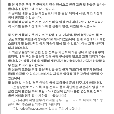
※ 본 제품은 구매 후 구매자의 단순 변심으로 인한 교환 및 환불은 불가능
합니다. 신중한 구매 부탁 드립니다.
※ 공지된 배송 일정은 예정일로서 배송 물량, 택배사 사정, 제조 사정에
의해 변경될 수 있습니다.
※ 해외 배송의 경우 사전 고지된 배송 일정보다 최대 2주 이상 소요되며,
각 국가별 물류 사정에 따라 배송 상황이 변경, 지연될 수 있습니다.
※
모든 제품의 아웃 케이스(포장용 비닐, 지퍼백, 종이 봉투, 박스 등)는
상품 보호를 위한충격 방지용으로 제작되었습니다.
판매 과정에서 미세한
스크래치 및 눌림, 찍힘 등의 파손이 발생 될 수 있으며, 이는 교환 사유가
되지 않습니다.
※ 외관상 불량으로 인한 반품 접수는 가급적 미개봉 상태로 문의를 부탁
드리며, 내부 구성품 불량에 한해 해당 구성품만 별도로 교환 처리가 가능
합니다. 단, 상품 개봉 후 제품의 재판매가 불가능하거나 가치가 하락할 경
우 반품 처리가 불가합니다.
※ 상품의 교환을 위해 불량 확인을 위한 근거 자료(개봉 전후의 동영상
등)를 요청할 수 있으며, 소비자의 과실로 입증될 경우 교환이 제한될 수
있습니다.
※
불량 및 누락일 경우 언박싱 영상 포함하여 문의 해주시기 바랍니다.
(운송장번호 보이도록 개봉 전부터 품목 확인하는 부분까지 영상으로
끊김 없이 촬영을 부탁 드립니다. / 영상이 없거나 분할 영상으로 정확히
확인 어려울 경우 접수 제한될 수 있습니다.)
(!) 게시판에 파일 첨부가 어려울 경우 구글 드라이브, 네이버 박스 등
공유 URL 주소를 남겨주시기 바랍니다.
(!) jonedvd@naver.com 메일로도 문의 가능합니다.