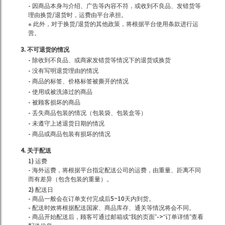
- 因商品本身与介绍、广告等内容不符，或收到不良品、发错货等
理由换货/退货时，运费由平台承担。
※ 此外，对于换货/退货的其他政策，将根据平台使用条款进行运
营。
3. 不可退货的情况
- 除收到不良品、或商家发错货等情况下的退货或换货
- 没有写明退货理由的情况
- 商品的标签、价格标签被撕开的情况
- 使用或被洗涤过的商品
- 被顾客损坏的商品
- 丢失商品包装的情况（包装袋、包装盒等）
- 未遵守上述退货日期的情况
- 商品或商品包装有损坏的情况
4. 关于配送
1) 运费
- 海外运费，将根据平台指定配送公司的运费，由重量、距离不同
而有差异（包含包装的重量）。
2) 配送日
- 商品一般会在订单支付完成后5~10天内到货。
- 配送时效将根据配送国家、商品库存、通关等情况将会不同。
- 商品开始配送后，顾客可通过邮箱或“我的页面”->“订单详情”查看