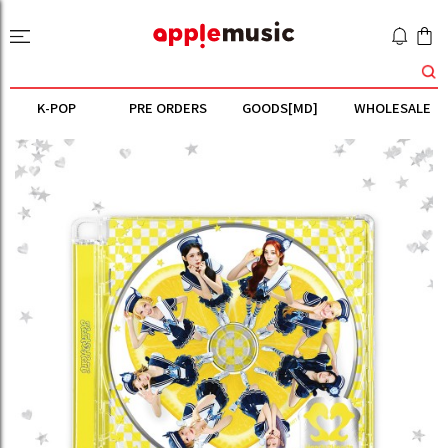
K-POP
PRE ORDERS
GOODS[MD]
WHOLESALE