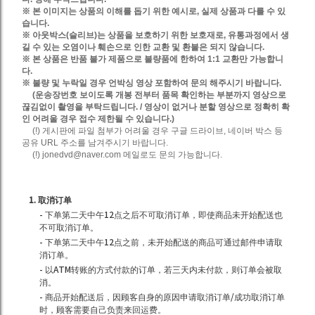
※ 본 이미지는 상품의 이해를 돕기 위한 예시로, 실제 상품과 다를 수 있
습니다.
※ 아웃박스(슬리브)는 상품을 보호하기 위한 보호재로, 유통과정에서 생
길 수 있는 오염이나 훼손으로 인한 교환 및 환불은 되지 않습니다.
※ 본 상품은 반품 불가 제품으로 불량품에 한하여 1:1 교환만 가능합니
다.
※ 불량 및 누락일 경우 언박싱 영상 포함하여 문의 해주시기 바랍니다.
(운송장번호 보이도록 개봉 전부터 품목 확인하는 부분까지 영상으로
끊김없이 촬영을 부탁드립니다. / 영상이 없거나 분할 영상으로 정확히 확
인 어려울 경우 접수 제한될 수 있습니다.)
(!) 게시판에 파일 첨부가 어려울 경우 구글 드라이브, 네이버 박스 등
공유 URL 주소를 남겨주시기 바랍니다.
(!) jonedvd@naver.com 메일로도 문의 가능합니다.
1. 取消订单
- 下单第二天中午12点之后不可取消订单，即使商品未开始配送也
不可取消订单。
- 下单第二天中午12点之前，未开始配送的商品可通过邮件申请取
消订单。
- 以ATM转账的方式付款的订单，若三天内未付款，则订单会被取
消。
- 商品开始配送后，因顾客自身的原因申请取消订单/成功取消订单
时，顾客需要自己负责来回运费。