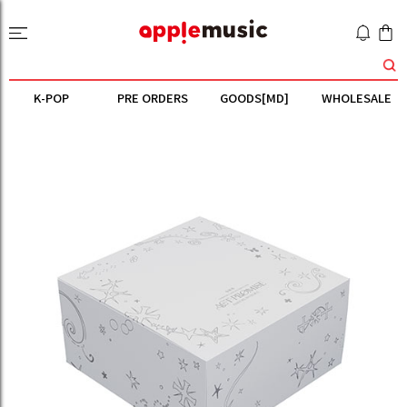
K-POP
PRE ORDERS
GOODS[MD]
WHOLESALE