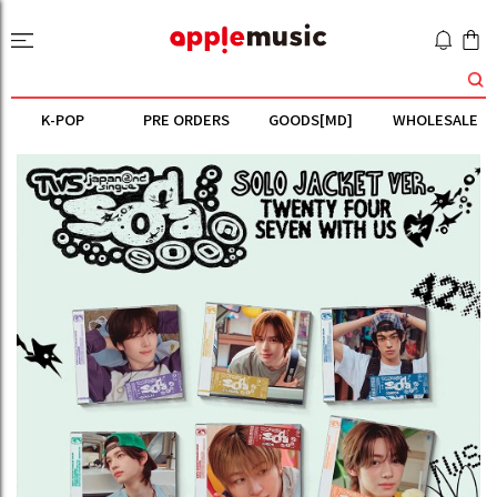
K-POP
PRE ORDERS
GOODS[MD]
WHOLESALE