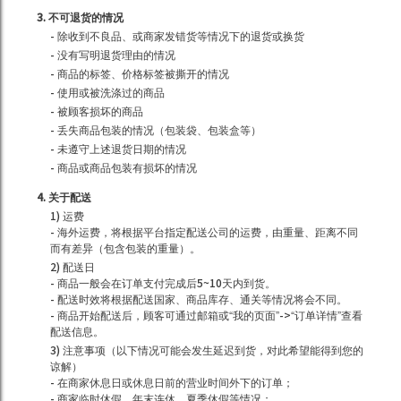
3. 不可退货的情况
- 除收到不良品、或商家发错货等情况下的退货或换货
- 没有写明退货理由的情况
- 商品的标签、价格标签被撕开的情况
- 使用或被洗涤过的商品
- 被顾客损坏的商品
- 丢失商品包装的情况（包装袋、包装盒等）
- 未遵守上述退货日期的情况
- 商品或商品包装有损坏的情况
4. 关于配送
1) 运费
- 海外运费，将根据平台指定配送公司的运费，由重量、距离不同
而有差异（包含包装的重量）。
2) 配送日
- 商品一般会在订单支付完成后5~10天内到货。
- 配送时效将根据配送国家、商品库存、通关等情况将会不同。
- 商品开始配送后，顾客可通过邮箱或“我的页面”->“订单详情”查看
配送信息。
3) 注意事项（以下情况可能会发生延迟到货，对此希望能得到您的
谅解）
- 在商家休息日或休息日前的营业时间外下的订单；
- 商家临时休假、年末连休、夏季休假等情况；