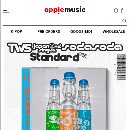
K-POP
PRE ORDERS
GOODS[MD]
WHOLESALE