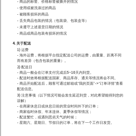
- 商品的标签、价格标签被撕开的情况
- 使用或被洗涤过的商品
- 被顾客损坏的商品
- 丢失商品包装的情况（包装袋、包装盒等）
- 未遵守上述退货日期的情况
- 商品或商品包装有损坏的情况
4. 关于配送
1) 运费
- 海外运费，将根据平台指定配送公司的运费，由重量、距离不同
而有差异（包含包装的重量）。
2) 配送日
- 商品一般会在订单支付完成后5~10天内到货。
- 配送时效将根据配送国家、商品库存、通关等情况将会不同。
- 商品开始配送后，顾客可通过邮箱或“我的页面”->“订单详情”查看
配送信息。
3) 注意事项（以下情况可能会发生延迟到货，对此希望能得到您的
谅解）
- 在商家休息日或休息日前的营业时间外下的订单；
- 商家临时休假、年末连休、夏季休假等情况；
- 配送繁忙，或遇到恶劣天气的时候；
- 星期六、星期日、节假日的订单，将在下一个工作日发货。