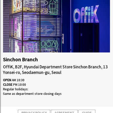
Sinchon Branch
OffiK, B2F, Hyundai Department Store Sinchon Branch, 13
Yonsei-ro, Seodaemun-gu, Seoul
OPEN
AM 10:30
CLOSE
PM 10:00
Regular holidays:
Same as department store closing days
PRIVACY POLICY
AGREEMENT
GUIDE