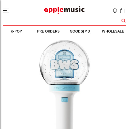
K-POP
PRE ORDERS
GOODS[MD]
WHOLESALE