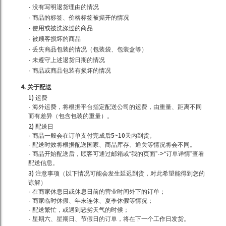
- 没有写明退货理由的情况
- 商品的标签、价格标签被撕开的情况
- 使用或被洗涤过的商品
- 被顾客损坏的商品
- 丢失商品包装的情况（包装袋、包装盒等）
- 未遵守上述退货日期的情况
- 商品或商品包装有损坏的情况
4. 关于配送
1) 运费
- 海外运费，将根据平台指定配送公司的运费，由重量、距离不同
而有差异（包含包装的重量）。
2) 配送日
- 商品一般会在订单支付完成后5~10天内到货。
- 配送时效将根据配送国家、商品库存、通关等情况将会不同。
- 商品开始配送后，顾客可通过邮箱或“我的页面”->“订单详情”查看
配送信息。
3) 注意事项（以下情况可能会发生延迟到货，对此希望能得到您的
谅解）
- 在商家休息日或休息日前的营业时间外下的订单；
- 商家临时休假、年末连休、夏季休假等情况；
- 配送繁忙，或遇到恶劣天气的时候；
- 星期六、星期日、节假日的订单，将在下一个工作日发货。