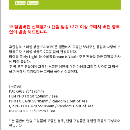
※ 앨범버전 선택불가 / 랜덤 발송 / 2개 이상 구매시 버전 중복
없이 발송 해드립니다.
후한원의 스페셜 싱글 “BLOOM”은 팬들에게 그동안 보내주신 응원과 사랑에 보
답하고자 스페셜 싱글로 2곡을 담아 완성되었다.
타이틀 곡 My Light 와 수록곡 Dream is You는 모두 팬들을 향한 감정을 가사
에 담아 불렀다.
두 곡 모두 팬들에게 그동안 느꼈던 응원에 대한 마음과 그리고 앞으로 그 마음
을 계속해서 지키겠다는 고백을 풀어낸 싱글이다.
[구성품]
PACKAGE 70*170mm
FILM PHOTO 50*150mm / 1ea
PHOTO CARD 55*85mm / Random 1 out of 4ea
QR PHOTO CARD 55*85mm / Random 1 out of 4ea
USER GUIDE 55*85mm / 1ea
* 본 음반에 랜덤 구성품이 포함된 경우, 랜덤 구성품은 동일한 확률로 구성되어
있습니다.