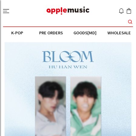
K-POP
PRE ORDERS
GOODS[MD]
WHOLESALE