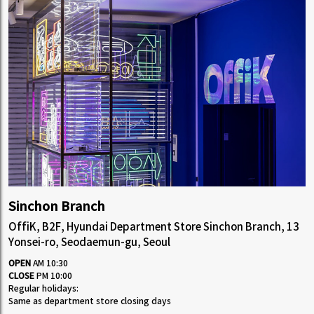
Sinchon Branch
OffiK, B2F, Hyundai Department Store Sinchon Branch, 13
Yonsei-ro, Seodaemun-gu, Seoul
OPEN
AM 10:30
CLOSE
PM 10:00
Regular holidays:
Same as department store closing days