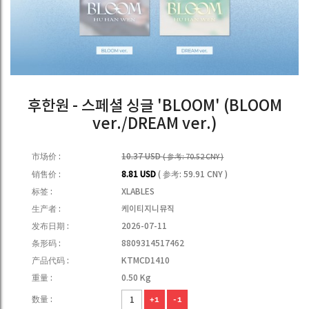
후한원 - 스페셜 싱글 'BLOOM' (BLOOM
ver./DREAM ver.)
市场价 :
10.37 USD
( 参考: 70.52 CNY )
销售价 :
8.81 USD
( 参考: 59.91 CNY )
标签 :
XLABLES
生产者 :
케이티지니뮤직
发布日期 :
2026-07-11
条形码 :
8809314517462
产品代码 :
KTMCD1410
重量 :
0.50 Kg
数量 :
+1
-1