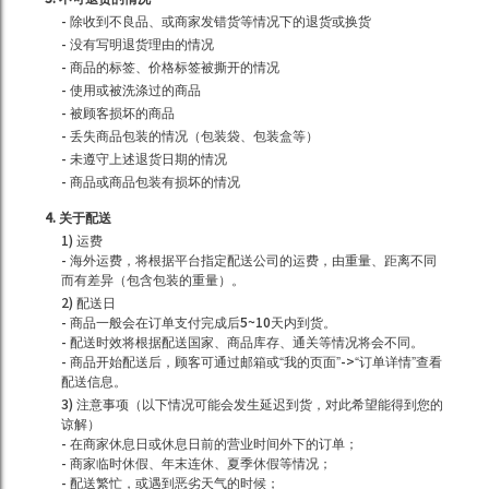
- 除收到不良品、或商家发错货等情况下的退货或换货
- 没有写明退货理由的情况
- 商品的标签、价格标签被撕开的情况
- 使用或被洗涤过的商品
- 被顾客损坏的商品
- 丢失商品包装的情况（包装袋、包装盒等）
- 未遵守上述退货日期的情况
- 商品或商品包装有损坏的情况
4. 关于配送
1) 运费
- 海外运费，将根据平台指定配送公司的运费，由重量、距离不同
而有差异（包含包装的重量）。
2) 配送日
- 商品一般会在订单支付完成后5~10天内到货。
- 配送时效将根据配送国家、商品库存、通关等情况将会不同。
- 商品开始配送后，顾客可通过邮箱或“我的页面”->“订单详情”查看
配送信息。
3) 注意事项（以下情况可能会发生延迟到货，对此希望能得到您的
谅解）
- 在商家休息日或休息日前的营业时间外下的订单；
- 商家临时休假、年末连休、夏季休假等情况；
- 配送繁忙，或遇到恶劣天气的时候；