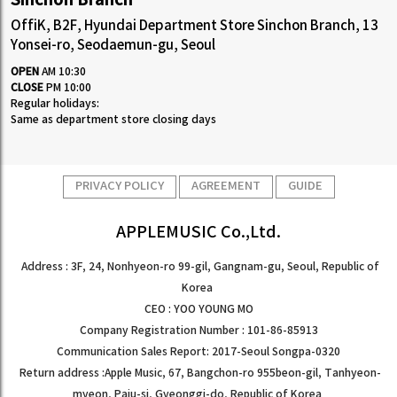
Sinchon Branch
OffiK, B2F, Hyundai Department Store Sinchon Branch, 13
Yonsei-ro, Seodaemun-gu, Seoul
OPEN
AM 10:30
CLOSE
PM 10:00
Regular holidays:
Same as department store closing days
PRIVACY POLICY
AGREEMENT
GUIDE
APPLEMUSIC Co.,Ltd.
Address : 3F, 24, Nonhyeon-ro 99-gil, Gangnam-gu, Seoul, Republic of
Korea
CEO : YOO YOUNG MO
Company Registration Number : 101-86-85913
Communication Sales Report: 2017-Seoul Songpa-0320
Return address :Apple Music, 67, Bangchon-ro 955beon-gil, Tanhyeon-
myeon, Paju-si, Gyeonggi-do, Republic of Korea