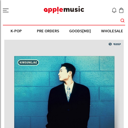
K-POP
PRE ORDERS
GOODS[MD]
WHOLESALE