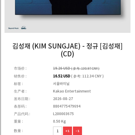
김성재 (KIM SUNGJAE) - 정규 [김성재]
(CD)
市场价 :
19.26 USD
( 参考: 130.97 CNY )
销售价 :
16.52 USD
( 参考: 112.34 CNY )
标签 :
서울바이닐
生产者 :
Kakao Entertainment
发布日期 :
2026-08-27
条形码 :
8804775479694
产品代码 :
L200003675
重量 :
0.50 Kg
数量 :
+1
-1