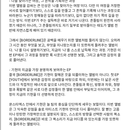
- 나를 찾아가는 여정, 그 흔적을 기록하는 과정
이번 앨범을 감싸는 큰 인상은 ‘나를 찾아가는 여정’이다. 다만 이 여정을 거창한
서사로 밀어붙이기보다, 스스로 길을 만들고 그 흔적을 기록해 나가는 과정으로
바라본다. 누군가 정해놓은 답을 따라가기보다, 길이 없다면 자기 쪽의 길을 만
드는 방식. 이번 EP가 주는 설득력은 바로 거기서 나온다. 흔들림이 완전히 사라
졌기 때문이 아니라, 그 흔들림까지도 자기 일부로 받아들이는 태도가 앨범 전
반에 자연스럽게 배어 있기 때문이다.
그래서 [BORDERLINE]은 공백을 메우기 위한 앨범처럼 들리지 않는다. 오히려
그 시간 동안 무엇을 보고, 무엇을 지나왔는지를 더 또렷하게 들려주는 앨범이
다. ‘나’를 다시 설명하기보다, 지금의 ‘나’를 스스로 납득해 가는 과정. 기현은 이
번 EP에서 그 과정을 청량한 록 사운드와 선명한 보컬, 그리고 솔직한 감정의 결
로 풀어낸다.
- 기현의 지금을 가장 분명하게 보여주는 EP
결국 [BORDERLINE]은 기현이 잘해온 것을 되풀이하는 앨범이 아니다. 첫 EP
[YOUTH]에서 보여준 감정의 섬세함을 바탕으로 하되, 이번에는 더 넓은 사운
드와 더 직접적인 에너지로 앞으로 나아간다. 흔들림과 확신, 방황과 자유, 청량
함과 폭발력 같은 서로 다른 감정들이 한 앨범 안에서 부딪히고 이어지며, 그 과
정이 지금의 기현을 더 선명하게 만든다.
몬스타엑스 안에서 기현은 늘 팀의 중심을 단단하게 세우는 보컬이다. 이번 앨범
은 그 익숙한 강점을 솔로 아티스트 기현의 언어로 다시 풀어낸다. 잘 뻗는 고음
이나 탄탄한 가창력만으로 설명되지 않는, 스스로의 방향을 선택한 사람의 목소
리. [BORDERLINE]은 바로 그 목소리가 지금 어디쯤 와 있는지를 가장 또렷하
게 들려주는 앨범이다.