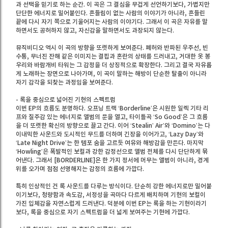
과 선택을 믿기로 하는 순간. 이 곡은 그 결심을 무겁게 선언하기보다, 가볍지만
단단한 에너지로 밀어붙인다. 흔들림이 없는 사람의 이야기가 아니라, 흔들린
끝에 다시 자기 쪽으로 기울어지는 사람의 이야기다. 그래서 이 곡은 자유를 말
하면서도 공허하지 않고, 자신감을 말하면서도 과장되지 않는다.
뮤직비디오 역시 이 곡의 방향을 또렷하게 보여준다. 폐허와 반파된 우주선, 빈
수통, 무너진 잔해 같은 이미지는 결핍과 혼란의 상태를 드러내고, 거대한 옷 봉
우리와 바람개비 타워는 그 감정을 더 상징적으로 확장한다. 그리고 결국 자유롭
게 노래하는 장면으로 나아가며, 이 곡이 말하는 해방이 단순한 탈출이 아니라
자기 감각을 되찾는 과정임을 보여준다.
- 록을 중심으로 넓어진 기현의 스펙트럼
이번 EP의 흐름도 분명하다. 오프닝 트랙 ‘Borderline’은 시원한 일렉 기타 리
프와 질주감 있는 에너지로 앨범의 문을 열고, 타이틀곡 ‘So Good’은 그 흐름
을 더 또렷한 확신의 방향으로 끌고 간다. 이어 ‘Stealin’ Air’와 ‘Domino’는 다
이내믹한 사운드와 도시적인 무드를 더하며 긴장을 이어가고, ‘Lazy Day’와
‘Late Night Drive’는 한 템포 숨을 고르듯 여유와 해방감을 만든다. 마지막
‘Howling’은 폭발적인 보컬과 강한 감정선으로 앨범 전체를 다시 단단하게 묶
어낸다. 그래서 [BORDERLINE]은 한 가지 정서에 머무는 앨범이 아니라, 경계
위를 오가며 점점 선명해지는 감정의 흐름에 가깝다.
특히 인상적인 건 록 사운드를 다루는 방식이다. 단순히 강한 에너지로만 밀어붙
이기보다, 청량함과 속도감, 서정성을 곡마다 다르게 배치하며 기현의 보컬이
가진 입체감을 자연스럽게 드러낸다. 덕분에 이번 EP는 록을 하는 기현이라기
보다, 록을 중심으로 자기 스펙트럼을 더 넓게 보여주는 기현에 가깝다.