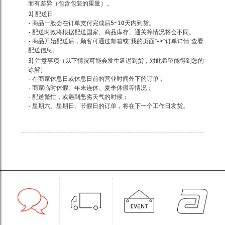
而有差异（包含包装的重量）。
2) 配送日
- 商品一般会在订单支付完成后5~10天内到货。
- 配送时效将根据配送国家、商品库存、通关等情况将会不同。
- 商品开始配送后，顾客可通过邮箱或“我的页面”->“订单详情”查看
配送信息。
3) 注意事项（以下情况可能会发生延迟到货，对此希望能得到您的
谅解）
- 在商家休息日或休息日前的营业时间外下的订单；
- 商家临时休假、年末连休、夏季休假等情况；
- 配送繁忙，或遇到恶劣天气的时候；
- 星期六、星期日、节假日的订单，将在下一个工作日发货。