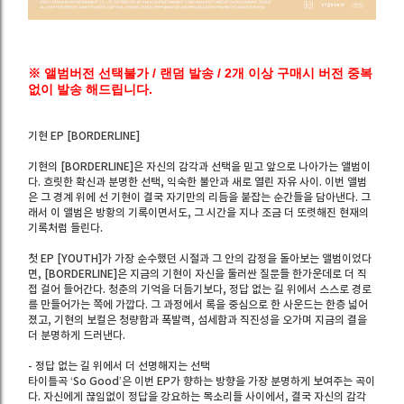
※ 앨범버전 선택불가 / 랜덤 발송 / 2개 이상 구매시 버전 중복
없이 발송 해드립니다.
기현 EP [BORDERLINE]
기현의 [BORDERLINE]은 자신의 감각과 선택을 믿고 앞으로 나아가는 앨범이
다. 흐릿한 확신과 분명한 선택, 익숙한 불안과 새로 열린 자유 사이. 이번 앨범
은 그 경계 위에 선 기현이 결국 자기만의 리듬을 붙잡는 순간들을 담아낸다. 그
래서 이 앨범은 방황의 기록이면서도, 그 시간을 지나 조금 더 또렷해진 현재의
기록처럼 들린다.
첫 EP [YOUTH]가 가장 순수했던 시절과 그 안의 감정을 돌아보는 앨범이었다
면, [BORDERLINE]은 지금의 기현이 자신을 둘러싼 질문들 한가운데로 더 직
접 걸어 들어간다. 청춘의 기억을 더듬기보다, 정답 없는 길 위에서 스스로 경로
를 만들어가는 쪽에 가깝다. 그 과정에서 록을 중심으로 한 사운드는 한층 넓어
졌고, 기현의 보컬은 청량함과 폭발력, 섬세함과 직진성을 오가며 지금의 결을
더 분명하게 드러낸다.
- 정답 없는 길 위에서 더 선명해지는 선택
타이틀곡 ‘So Good’은 이번 EP가 향하는 방향을 가장 분명하게 보여주는 곡이
다. 자신에게 끊임없이 정답을 강요하는 목소리들 사이에서, 결국 자신의 감각