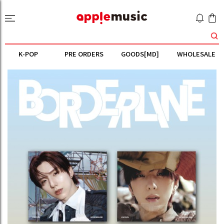
K-POP
PRE ORDERS
GOODS[MD]
WHOLESALE