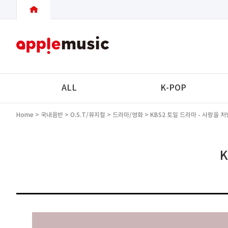
ALL
K-POP
Home
>
국내음반
>
O.S.T/뮤지컬
>
드라마/영화
> KBS2 토일 드라마 - 사랑을 
K