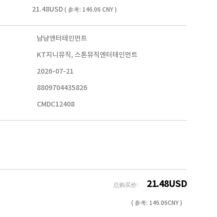
21.48USD
( 参考: 146.06 CNY )
냠냠엔터테인먼트
KT지니뮤직, 스톤뮤직엔터테인먼트
2026-07-21
8809704435826
CMDC12408
21.48
USD
总购买价:
( 参考:
146.06
CNY )