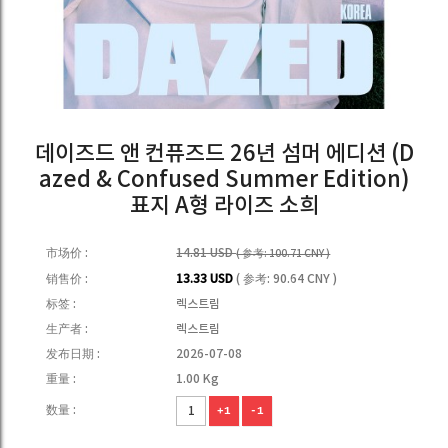
데이즈드 앤 컨퓨즈드 26년 섬머 에디션 (D
azed & Confused Summer Edition)
표지 A형 라이즈 소희
市场价 :
14.81 USD
( 参考: 100.71 CNY )
销售价 :
13.33 USD
( 参考: 90.64 CNY )
标签 :
렉스트림
生产者 :
렉스트림
发布日期 :
2026-07-08
重量 :
1.00 Kg
数量 :
+1
-1