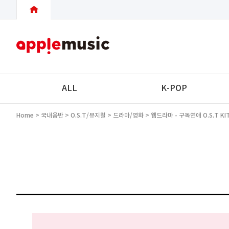
ALL
K-POP
Home
>
국내음반
>
O.S.T/뮤지컬
>
드라마/영화
> 웹드라마 - 구독연애 O.S.T KIT