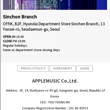
Sinchon Branch
OffiK, B2F, Hyundai Department Store Sinchon Branch, 13
Yonsei-ro, Seodaemun-gu, Seoul
OPEN
AM 10:30
CLOSE
PM 10:00
Regular holidays:
Same as department store closing days
PRIVACY POLICY
AGREEMENT
GUIDE
APPLEMUSIC Co.,Ltd.
Address : 3F, 24, Nonhyeon-ro 99-gil, Gangnam-gu, Seoul, Republic of
Korea
CEO : YOO YOUNG MO
Company Registration Number : 101-86-85913