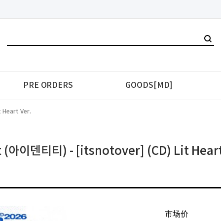
PRE ORDERS
GOODS[MD]
 Heart Ver.
t (아이덴티티) - [itsnotover] (CD) Lit Heart
市场价