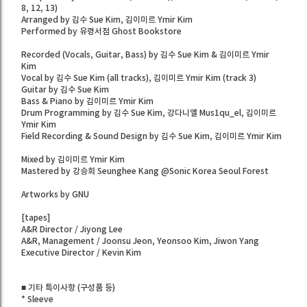
8, 12, 13)
Arranged by 김수 Sue Kim, 김이미르 Ymir Kim
Performed by 유령서점 Ghost Bookstore
Recorded (Vocals, Guitar, Bass) by 김수 Sue Kim & 김이미르 Ymir
Kim
Vocal by 김수 Sue Kim (all tracks), 김이미르 Ymir Kim (track 3)
Guitar by 김수 Sue Kim
Bass & Piano by 김이미르 Ymir Kim
Drum Programming by 김수 Sue Kim, 강다니엘 Mus1qu_el, 김이미르
Ymir Kim
Field Recording & Sound Design by 김수 Sue Kim, 김이미르 Ymir Kim
Mixed by 김이미르 Ymir Kim
Mastered by 강승희 Seunghee Kang @Sonic Korea Seoul Forest
Artworks by GNU
[tapes]
A&R Director / Jiyong Lee
A&R, Management / Joonsu Jeon, Yeonsoo Kim, Jiwon Yang
Executive Director / Kevin Kim
■ 기타 특이사항 (구성품 등)
* Sleeve