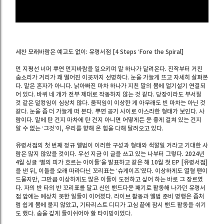
세찬 모래바람은 예고도 없이: 유령서점 [4 Steps ‘Fore the Spiral]
먼 지평선 너머 뿌연 먼지바람을 일으키며 말 하나가 달려온다. 진작부터 거친
숨소리가 거리가 꽤 떨어진 이곳까지 선명하다. 눈을 가늘게 뜨고 자세히 살펴본
다. 말은 혼자가 아니다. 낡아빠진 마차 하나가 지친 말의 몸에 얼기설기 연결되
어 있다. 바퀴 네 개가 전부 제대로 작동하지 않는 것 같다. 당장이라도 부서질
것 같은 덜컹임이 심상치 않다. 움직임이 이상한 게 아무래도 빈 마차는 아닌 것
같다. 눈을 좀 더 가늘게 떠 본다. 뿌연 공기 사이로 아스라한 형태가 보인다. 사
람이다. 말에 탄 건지 마차에 탄 건지 아니면 어떻게든 운 좋게 걸쳐 있는 건지
알 수 없는 ‘그것’이, 우리를 향해 온 힘을 다해 달려오고 있다.
유령서점의 첫 번째 정규 앨범이 이러한 구성과 형태와 색깔일 거라고 기대한 사
람은 많지 않았을 것이다. 우선 지금 이 글을 쓰고 있는 나부터 그렇다. 2024년
4월 싱글 ‘별의 피가 흐르는 아이들’을 발표하고 같은 해 10월 첫 EP [유령서점]
을 낸 뒤, 이들을 오래 따라다닌 꼬리표는 ‘슈게이즈’였다. 이상하게도 열혈 팬이
드물지만, 그만큼 이상하게도 많은 이들이 도전하고 싶어 하는 바로 그 장르였
다. 자의 반 타의 반 꼬리표를 달고 신인 밴드다운 패기로 활동해 나가던 유령서
점 앞에는 예상치 못한 일들이 이어졌다. 라이브 활동과 앨범 준비 병행은 좀처
럼 쉽게 몸에 붙지 않았고, 기타리스트 디디가 고심 끝에 잠시 밴드 활동을 쉬기
도 했다. 숨을 깊게 들이쉬어야 할 타이밍이었다.