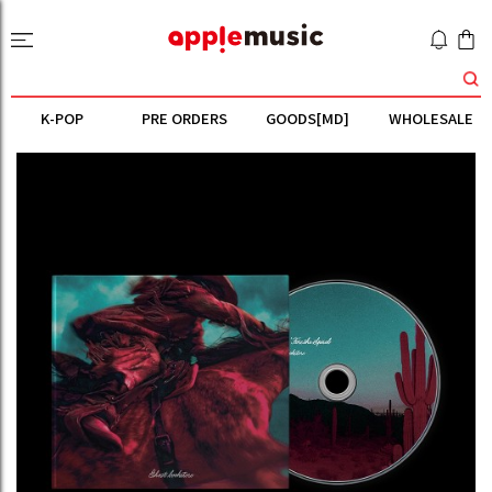
K-POP
PRE ORDERS
GOODS[MD]
WHOLESALE