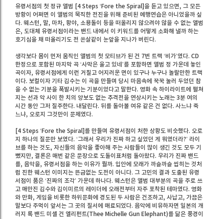
유령서점의 첫 정규 앨범 [4 Steps ‘Fore the Spiral]을 듣고 있으면, 그 모든
방황이 어쩌면 이 앨범의 묵직한 전진을 위해 준비된 예행연습은 아니었을까 싶
다. 웨스턴, 말, 마차, 황야, 소용돌이 등을 떠올리지 않으려야 않을 수 없는 앨범
은, 도대체 유령서점이라는 밴드 내에서 이 키워드를 어떻게 소화해 낼까 하는
호기심을 채 떠올리기도 전 쏜살같이 눈앞을 지나가 버린다.
생각보다 몸이 먼저 움직인 앨범의 첫 모티브가 된 건 7번 트랙 ‘비가’였다. CD
한정으로 포함된 마지막 곡 ‘사막은 울고 있네’를 포함하면 앨범 정 가운데 놓인
곡이자, 유령서점에게 이런 거칠고 어지러운 면이 있구나 누구나 놀랄만한 트랙
이다. 보컬이자 기타 김수는 이 곡을 만들며 당시 마음속에 꾹꾹 눌러 두었던 참
을 수 없는 기분을 폭발시키는 기분이었다고 말한다. 영화 속 하이라이트에 펼쳐
지는 선과 악 사이 한 치의 양보도 없는 추격전을 연상시키는 노래는 3분 여의
시간 동안 그저 질주한다. 내달린다. 뒤를 돌아볼 여유 같은 건 없다. 사느냐 죽
느냐, 오로지 그것만이 문제였다.
[4 Steps ‘Fore the Spiral]를 만들며 유령서점이 처한 상황도 비슷했다. 오로
지 하나의 질문만 보였다. ‘그래서 우리가 진짜 하고 싶었던 게 뭐였더라?’ 라이
브를 하는 것도, 자신들의 음악을 좋아해 주는 사람들이 많이 생긴 것도 모두 기
뻤지만, 결론은 매번 같은 문장으로 도돌이표처럼 돌아왔다. 우리가 진짜 밴드
를, 음악을, 유령서점을 하는 이유가 뭘까. 입안에 모래가 까슬까슬 씹히는 것처
럼 진한 웨스턴 이미지는 뜬금없는 도전이 아니다. 그 고민의 결과 도출된 유령
서점이 품은 ‘진짜의 조각’ 가운데 하나다. 웨스턴은 앨범 대부분의 곡을 주로 쓰
고 매만진 김수와 김이미르의 레이더에 오래전부터 자주 포착된 테마였다. 영화
와 만화, 게임을 비롯한 하위문화에 경도된 두 사람은 건조하고, 사납고, 가끔은
말보다 주먹이 앞서는 그 곳의 질서에 매료되었다. 음악에 비유하자면 일본의 개
러지 록 밴드 미셸 건 엘리펀트(Thee Michelle Gun Elephant)를 닮은 풍경이