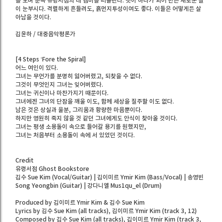
를 보며 문득 유령서점의 네 멤버를 떠올린다. 넷이 하나가 되어 만든 새로운 길
이 눈부시다. 격렬하게 흔들려도, 흙먼지투성이여도 좋다. 이들은 어떻게든 살
아남을 것이다.
김윤하 / 대중음악평론가
[4 Steps ‘Fore the Spiral]
어느 여인이 있다.
그녀는 무언가를 분명히 잃어버렸고, 되찾을 수 없다.
그것이 무엇인지 그녀는 잊어버렸다.
그녀는 귀신이나 마찬가지기 때문이다.
그녀에겐 그녀의 단잠을 깨울 이도, 함께 세상을 질주할 이도 없다.
남은 것은 상실과 울분, 그리움과 황량한 마음뿐이다.
하지만 영원히 죽지 않을 것 같던 그녀에게도 안식이 찾아올 것이다.
그녀는 평생 소용돌이 속으로 들어갈 용기를 원했지만,
그녀는 처음부터 소용돌이 속에 서 있었던 것이다.
Credit
유령서점 Ghost Bookstore
김수 Sue Kim (Vocal/Guitar) | 김이미르 Ymir Kim (Bass/Vocal) | 송영빈
Song Yeongbin (Guitar) | 강다니엘 Mus1qu_el (Drum)
Produced by 김이미르 Ymir Kim & 김수 Sue Kim
Lyrics by 김수 Sue Kim (all tracks), 김이미르 Ymir Kim (track 3, 12)
Composed by 김수 Sue Kim (all tracks), 김이미르 Ymir Kim (track 3,