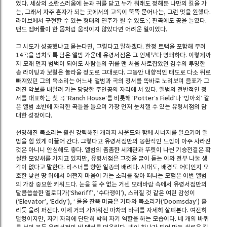
었다. 세상의 소란스러움에 눈과 귀를 닫고 누가 뭐래도 정해둔 나만의 길을 가
는, 그래서 자주 혼자가 되는 곳에서의 고독이 뚝뚝 묻어나는, 그런 멋을 원했다.
라이브에서 구현할 수 있는 형태의 연주가 될 수 있도록 편곡에도 공을 들였다.
밴드 멤버들이 한 몸처럼 움직이지 않았다면 어려운 일이었다.
그 시도가 성공했냐고 묻는다면, 그렇다고 말하겠다. 한정 트랙을 포함해 무려
14곡을 넘치도록 담은 앨범 가운데 유령서점은 그 언제보다 명쾌하다. 이렇게까
지 모래 먼지 범벅이 되어도 사람들의 귀를 맨 처음 사로잡았던 김수의 투명한
송 라이팅과 보컬은 놀라울 정도로 그대로다. 그동안 내향적인 태도로 다소 뒤로
빠져있던 그의 목소리는 어느새 앨범과 곡의 정서를 똑바로 노려보며 음표가 그
려진 악보를 내달려 가는 당당한 주인공의 자리에 서 있다. 앨범의 전반적인 정
서를 대표하는 첫 곡 ‘Ranch House’를 비롯해 ‘Potter’s Field’나 ‘방아쇠’ 같
은 앨범 초반에 자리한 곡들을 들으며 가장 먼저 눈치챌 수 있는 유령서점의 담
대한 성장이다.
선명해진 목소리는 훨씬 강력해진 개러지 사운드와 함께 시너지를 일으키며 앨
범을 힘 있게 이끌어 간다. 그렇다고 유령서점만의 몽환적인 느낌이 아주 사라진
것은 아니니 안심해도 좋다. 앨범의 촘촘한 세계관과 뚜렷이 나뉜 기승전결은 확
실한 모양새를 가지고 있지만, 유령서점은 그것을 굳이 듣는 이와 전부 나눌 생
각이 없다고 말한다. 리스너를 향한 일종의 배려다. 시대도, 배경도 어디인지 모
호한 낯선 땅 위에서 어쩐지 마음이 가는 소리를 찾아 떠나는 모험은 이번 앨범
의 가장 중요한 키워드다. 눈을 뜰 수 없는 거센 모래바람 속에서 유령서점만의
달콤씁쓸한 멜로디가(‘Sheriff’, ‘수다쟁이’), 스러질 것 같은 여린 감성이
(‘Elevator’, ‘Eddy’), ‘ 물을 잔뜩 머금은 기타와 목소리가(‘Doomsday’) 홀
리듯 울려 퍼진다. 이제 거의 가까워진 마차의 바퀴를 자세히 살펴본다. 여전히
덜컹이지만, 자기 자리에 단단히 박혀 자기 역할을 하는 모습이다. 네 개의 바퀴