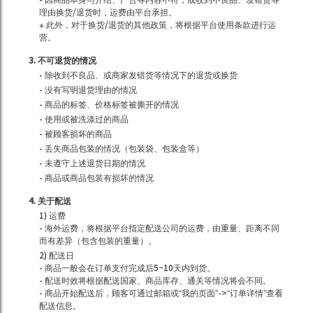
理由换货/退货时，运费由平台承担。
※ 此外，对于换货/退货的其他政策，将根据平台使用条款进行运
营。
3. 不可退货的情况
- 除收到不良品、或商家发错货等情况下的退货或换货
- 没有写明退货理由的情况
- 商品的标签、价格标签被撕开的情况
- 使用或被洗涤过的商品
- 被顾客损坏的商品
- 丢失商品包装的情况（包装袋、包装盒等）
- 未遵守上述退货日期的情况
- 商品或商品包装有损坏的情况
4. 关于配送
1) 运费
- 海外运费，将根据平台指定配送公司的运费，由重量、距离不同
而有差异（包含包装的重量）。
2) 配送日
- 商品一般会在订单支付完成后5~10天内到货。
- 配送时效将根据配送国家、商品库存、通关等情况将会不同。
- 商品开始配送后，顾客可通过邮箱或“我的页面”->“订单详情”查看
配送信息。