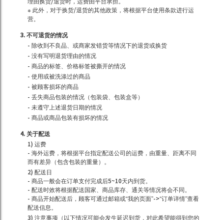
理由换货/退货时，运费由平台承担。
※ 此外，对于换货/退货的其他政策，将根据平台使用条款进行运
营。
3. 不可退货的情况
- 除收到不良品、或商家发错货等情况下的退货或换货
- 没有写明退货理由的情况
- 商品的标签、价格标签被撕开的情况
- 使用或被洗涤过的商品
- 被顾客损坏的商品
- 丢失商品包装的情况（包装袋、包装盒等）
- 未遵守上述退货日期的情况
- 商品或商品包装有损坏的情况
4. 关于配送
1) 运费
- 海外运费，将根据平台指定配送公司的运费，由重量、距离不同
而有差异（包含包装的重量）。
2) 配送日
- 商品一般会在订单支付完成后5~10天内到货。
- 配送时效将根据配送国家、商品库存、通关等情况将会不同。
- 商品开始配送后，顾客可通过邮箱或“我的页面”->“订单详情”查看
配送信息。
3) 注意事项（以下情况可能会发生延迟到货，对此希望能得到您的