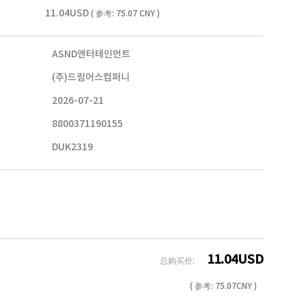
11.04USD
( 参考: 75.07 CNY )
ASND엔터테인먼트
(주)드림어스컴퍼니
2026-07-21
8800371190155
DUK2319
11.04
USD
总购买价:
( 参考:
75.07
CNY )