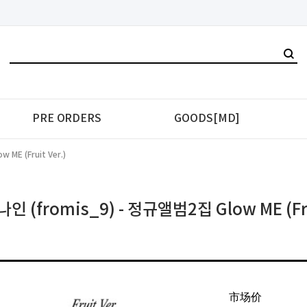
PRE ORDERS
GOODS[MD]
ME (Fruit Ver.)
 (fromis_9) - 정규앨범2집 Glow ME (Frui
市场价