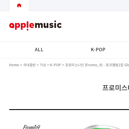
ALL
K-POP
Home
>
국내음반
>
가요
>
K-POP
> 프로미스나인 (fromis_9) - 정규앨범2집 Glow 
프로미스나인