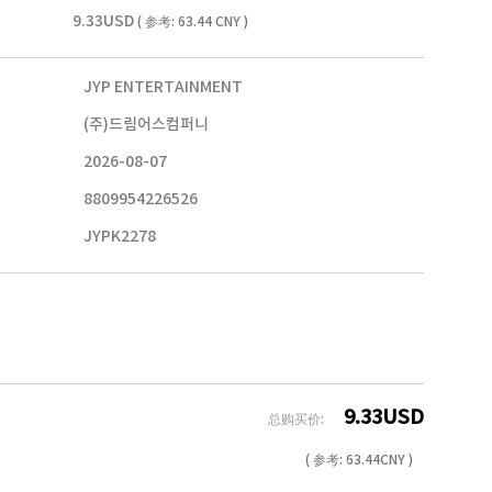
9.33USD
( 参考: 63.44 CNY )
JYP ENTERTAINMENT
(주)드림어스컴퍼니
2026-08-07
8809954226526
JYPK2278
9.33
USD
总购买价:
( 参考:
63.44
CNY )