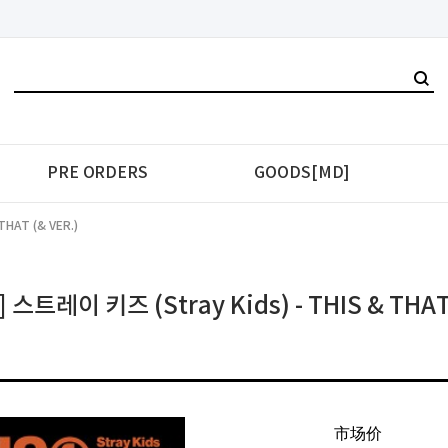
PRE ORDERS
GOODS[MD]
HAT (& VER.)
스트레이 키즈 (Stray Kids) - THIS & THAT 
市场价