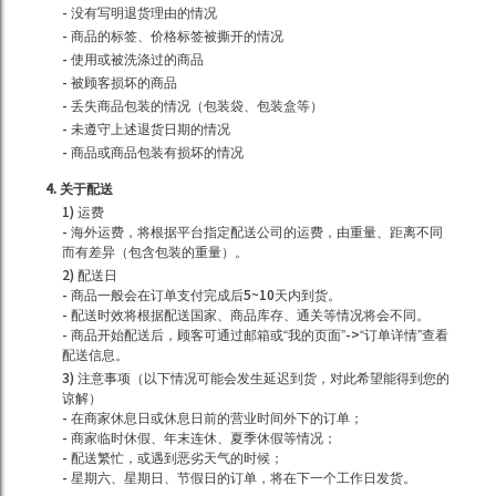
- 没有写明退货理由的情况
- 商品的标签、价格标签被撕开的情况
- 使用或被洗涤过的商品
- 被顾客损坏的商品
- 丢失商品包装的情况（包装袋、包装盒等）
- 未遵守上述退货日期的情况
- 商品或商品包装有损坏的情况
4. 关于配送
1) 运费
- 海外运费，将根据平台指定配送公司的运费，由重量、距离不同
而有差异（包含包装的重量）。
2) 配送日
- 商品一般会在订单支付完成后5~10天内到货。
- 配送时效将根据配送国家、商品库存、通关等情况将会不同。
- 商品开始配送后，顾客可通过邮箱或“我的页面”->“订单详情”查看
配送信息。
3) 注意事项（以下情况可能会发生延迟到货，对此希望能得到您的
谅解）
- 在商家休息日或休息日前的营业时间外下的订单；
- 商家临时休假、年末连休、夏季休假等情况；
- 配送繁忙，或遇到恶劣天气的时候；
- 星期六、星期日、节假日的订单，将在下一个工作日发货。