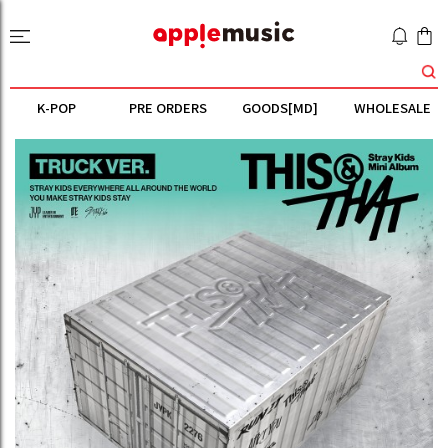
K-POP
PRE ORDERS
GOODS[MD]
WHOLESALE