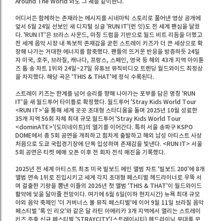
Around The World’와도 그 궤를 같이한다.
어디서든 함께하는 존재라는 메시지를 시네마틱 스토리로 풀어낸 영상 공개에
앞서 6월 24일 선보인 새 디지털 싱글 'RUN IT'(런 잇)도 전 세계 팬심을 달궜
다. 'RUN IT'은 브라스 사운드, 마칭 드럼을 기반으로 월드 비트 리듬을 더했고
전 세계 음악 시장 내 독보적 존재감을 굳힌 스트레이 키즈가 더 큰 세상으로 확
장해 나가는 거대한 에너지를 함축했다. 팬들의 뜨거운 반응을 방증하듯 24일
자 미국, 호주, 브라질, 캐나다, 프랑스, 스페인, 영국 등 해외 43개 지역 아이튠
즈 톱 송 차트 1위와 24일~27일 유튜브 뮤직비디오 트렌딩 월드와이드 최정상
을 차지했다. 해당 곡은 'THIS & THAT'에 정식 수록된다.
스트레이 키즈는 한계를 넘어 승리를 향해 나아가는 포부를 담은 명칭 'RUN
IT'을 새 월드투어 타이틀로 확정했다. 월드투어 'Stray Kids World Tour
<RUN IT>'을 통해 세계 곳곳 초대형 스타디움을 돌며 2025년 10월 성료한
35개 지역 56회 자체 최대 규모 월드투어 'Stray Kids World Tour
<dominATE>'(도미네이트)의 열기를 이어간다. 특히 서울 송파구 KSPO
DOME에서 총 5회 공연을 개최하고 힘차게 출발하고 해외 남성 아티스트 사상
처음으로 도쿄 국립경기장에 단독 입성하며 존재감을 빛낸다. <RUN IT> 서울
5회 공연은 티켓 예매 오픈 이후 전 회차 전석 매진을 기록했다.
2025년 전 세계 아티스트 최초 미국 빌보드 메인 앨범 차트 '빌보드 200'에 8개
앨범 연속 1위로 진입시키고 세계 각지 초대형 페스티벌 헤드라이너로 우뚝 서
며 걸출한 기량을 뽐낸 이들의 2026년 첫 앨범 'THIS & THAT'이 월드와이드
활약에 닻을 달아줄 전망이다. 여기에 6월 6일(이하 현지시간) 뉴욕 최대 규모
야외 음악 축제인 '더 거버너스 볼 뮤직 페스티벌'에 이어 9월 11일 브라질 음악
페스티벌 '록 인 리오'와 같은 달 라틴 아메리카 3개 지역에서 열리는 스트레이
키즈 주축 신규 페스티벌 'STRAYCITY'(스트레이시티) 헤드라이닝 무대를 꾸