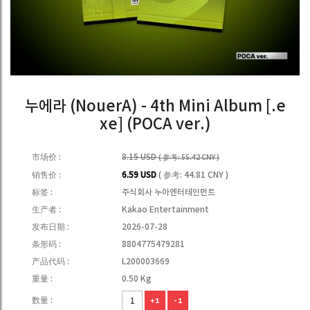
누에라 (NouerA) - 4th Mini Album [.e
xe] (POCA ver.)
市场价 :
8.15 USD
( 参考: 55.42 CNY )
销售价 :
6.59 USD
( 参考: 44.81 CNY )
标签 :
주식회사 누아엔터테인먼트
生产者 :
Kakao Entertainment
发布日期 :
2026-07-28
条形码 :
8804775479281
产品代码 :
L200003669
重量 :
0.50 Kg
数量 :
+1
-1