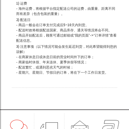
1) 运费
- 海外运费，将根据平台指定配送公司的运费，由重量、距离不同
而有差异（包含包装的重量）。
2) 配送日
- 商品一般会在订单支付完成后5~10天内到货。
- 配送时效将根据配送国家、商品库存、通关等情况将会不同。
- 商品开始配送后，顾客可通过邮箱或“我的页面”->“订单详情”查看
配送信息。
3) 注意事项（以下情况可能会发生延迟到货，对此希望能得到您的
谅解）
- 在商家休息日或休息日前的营业时间外下的订单；
- 商家临时休假、年末连休、夏季休假等情况；
- 配送繁忙，或遇到恶劣天气的时候；
- 星期六、星期日、节假日的订单，将在下一个工作日发货。