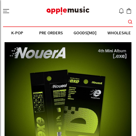
K-POP
PRE ORDERS
GOODS[MD]
WHOLESALE