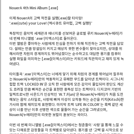
NouerA 4th Mini Album [.exe]
이제 NouerA의 고백 작전을 실행(.exe)할 타이밍!
“.exe(cute) your Love! (엑시큐트 유어럽, 고백 실행!)”
독창적인 음악적 세계관과 에너지를 선보여온 글로벌 루키 NouerA(누에라)가
네 번째 미니앨범 ‘.exe’(이엑스이)로 돌아온다.
이번 앨범은 좋아하는 사람에게 진심을 전하기 위해 직진하는 고백 작전을 담았
다. 설레는 만큼 망설임이 커지고 예상치 못한 변수들이 찾아오지만, 상대를 위
해서라면 차원의 경계까지도 뛰어넘겠다는 순수하고도 대담한 용기를 컴퓨터
실행 파일을 의미하는 [.exe](이엑스이)라는 키워드에 직관적이고 재치 있게 녹
여냈다.
타이틀곡 ‘.exe’(이엑스이)는 너에게 닿기 위해 차원의 경계를 뛰어넘어 질주하
는 NouerA(누에라)만의 역동적이고 유쾌한 무드를 담아낸 트랙이다. 시그니처
힙합 트랙 ‘LOCKED IN’은 오직 한 사람에게 모든 감각이 몰입되어 판단도 계산
도 흐려질 만큼 빠져든 순간을 표현한 중독성 있는 트랙이다. 디지코어 기반의
일렉트로닉한 사운드가 인상적인 ‘W.T.F(un)’은 NouerA(누에라)가 처음 도전
해보는 음악 스타일로, 사랑에 빠져 이성이 오작동 하는 순간을 키치(Kitsch)한
가사와 함께 재치있게 표현했다. 마지막 트랙 ‘LIFE IN COLOR’는 흑백 같던 세
상이 너를 만난 이후 선명한 색으로 물들어 가는 순간을 그려냈으며,
NouerA(누에라)만의 따뜻한 보컬이 돋보이는 곡이다.
이번 네 번째 미니앨범 [.exe](이엑스이)에서는 청춘들이 ‘사랑’을 통해 느낄 수
있는 다채로운 감정들을 각 트랙별로 담아냈다. 용기를 낸 ‘고백’을 시작으로 상