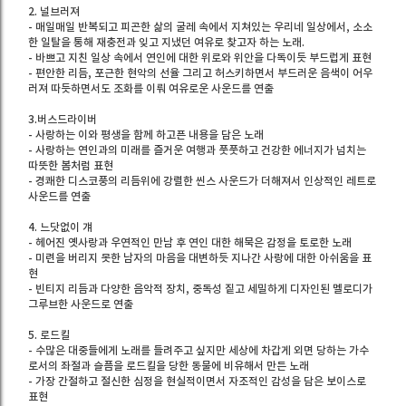
2. 널브러져
- 매일매일 반복되고 피곤한 삶의 굴레 속에서 지쳐있는 우리네 일상에서, 소소
한 일탈을 통해 재충전과 잊고 지냈던 여유로 찾고자 하는 노래.
- 바쁘고 지친 일상 속에서 연인에 대한 위로와 위안을 다독이듯 부드럽게 표현
- 편안한 리듬, 포근한 현악의 선율 그리고 허스키하면서 부드러운 음색이 어우
러져 따듯하면서도 조화를 이뤄 여유로운 사운드를 연출
3.버스드라이버
- 사랑하는 이와 평생을 함께 하고픈 내용을 담은 노래
- 사랑하는 연인과의 미래를 즐거운 여행과 풋풋하고 건강한 에너지가 넘치는
따뜻한 봄처럼 표현
- 경쾌한 디스코풍의 리듬위에 강렬한 씬스 사운드가 더해져서 인상적인 레트로
사운드를 연출
4. 느닷없이 걔
- 헤어진 옛사랑과 우연적인 만남 후 연인 대한 해묵은 감정을 토로한 노래
- 미련을 버리지 못한 남자의 마음을 대변하듯 지나간 사랑에 대한 아쉬움을 표
현
- 빈티지 리듬과 다양한 음악적 장치, 중독성 짙고 세밀하게 디자인된 멜로디가
그루브한 사운드로 연출
5. 로드킬
- 수많은 대중들에게 노래를 들려주고 싶지만 세상에 차갑게 외면 당하는 가수
로서의 좌절과 슬픔을 로드킬을 당한 동물에 비유해서 만든 노래
- 가장 간절하고 절신한 심정을 현실적이면서 자조적인 감성을 담은 보이스로
표현