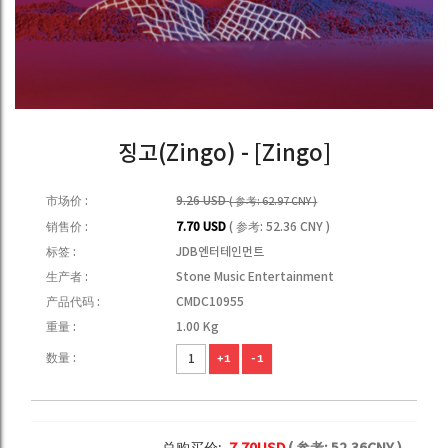
징고(Zingo) - [Zingo]
市场价 :
9.26 USD
( 参考: 62.97 CNY )
销售价 :
7.70 USD
( 参考: 52.36 CNY )
标签 :
JDB엔터테인먼트
生产者 :
Stone Music Entertainment
产品代码 :
CMDC10955
重量 :
1.00 Kg
数量 :
+1
-1