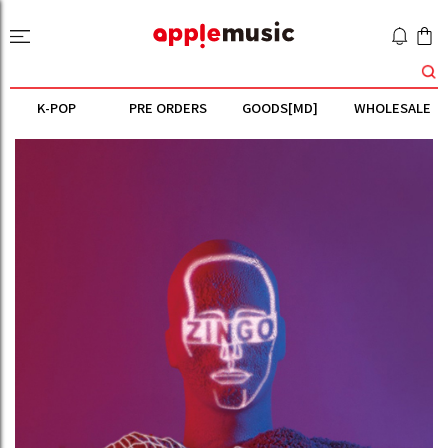
K-POP
PRE ORDERS
GOODS[MD]
WHOLESALE