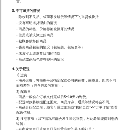
营。
3. 不可退货的情况
- 除收到不良品、或商家发错货等情况下的退货或换货
- 没有写明退货理由的情况
- 商品的标签、价格标签被撕开的情况
- 使用或被洗涤过的商品
- 被顾客损坏的商品
- 丢失商品包装的情况（包装袋、包装盒等）
- 未遵守上述退货日期的情况
- 商品或商品包装有损坏的情况
4. 关于配送
1) 运费
- 海外运费，将根据平台指定配送公司的运费，由重量、距离不同
而有差异（包含包装的重量）。
2) 配送日
- 商品一般会在订单支付完成后5~10天内到货。
- 配送时效将根据配送国家、商品库存、通关等情况将会不同。
- 商品开始配送后，顾客可通过邮箱或“我的页面”->“订单详情”查看
配送信息。
3) 注意事项（以下情况可能会发生延迟到货，对此希望能得到您的
谅解）
- 在商家休息日或休息日前的营业时间外下的订单；