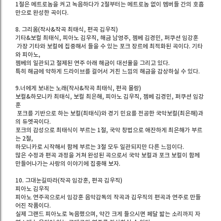
1절은 메트로놈을 켜고 녹음하다가 2절부터는 메트로놈 없이 멤버들 간의 호흡
만으로 완성한 곡이다.
8. 그리움(작사&작곡 최태식, 편곡 김우직)
기타&보컬 최태식, 피아노 김우직, 해금 남영주, 젬베 김경민, 퍼쿠션 임강훈
가장 기타와 보컬에 집중해서 들을 수 있는 포크 장르에 최적화된 곡이다. 기타
와 피아노,
젬베의 일관되고 절제된 연주 아래 해금이 대선율을 그리고 있다.
특히 해금에 약하게 드라이브를 걸어서 거친 느낌의 해금을 감상하실 수 있다.
9.너에게 보내는 노래(작사&작곡 최태식, 편곡 몰랑)
보컬&하모니카 최태식, 보컬 최은해, 피아노 김우직, 젬베 김경민, 퍼쿠션 임강
훈
포크를 기반으로 하는 보컬(최태식)와 경기 민요를 전공한 국악보컬(최은해)과
의 듀엣곡이다.
포크의 감성으로 최태식이 부르는 1절, 국악 창법으로 애잔하게 최은해가 부르
는 2절,
하모니카로 시작해서 함께 부르는 3절 모두 일관되지만 다른 느낌이다.
많은 수정과 편곡 과정을 거쳐 완성된 곡으로서 국악 보컬과 포크 보컬이 함께
만들어나가는 사랑의 이야기에 집중해 보자.
10. 그대눈길따라(작곡 임강훈, 편곡 김우직)
피아노 김우직
피아노 연주곡으로서 임강훈 음악감독의 작곡과 김우직의 편곡과 연주로 만들
어진 작품이다.
실제 그랜드 피아노로 녹음했으며, 약간 크게 들으시면 페달 밟는 소리까지 자