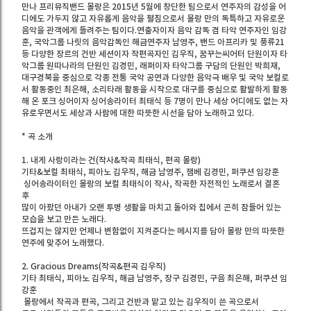
만나 프리뮤직밴드 몰랑은 2015년 5월에 창단한 팀으로서 연주자의 감성을 어
디에도 가두지 않고 자유롭게 음악을 펼침으로서 몰랑 만의 독특하고 자유로운
음악을 관객에게 들려주는 팀이다.연출자이자 음악 감독 겸 타악 연주자인 임강
훈, 국악그룹 나릿의 음악감독인 해금연주자 남영주, 밴드 아프리카 및 풍류21
등 다양한 장르의 건반 세션이자 작편곡자인 김우직, 꿈꾸는씨어터 단원이자 타
악그룹 원따나라의 단원인 김경민, 래퍼이자 타악그룹 구담의 단원인 박희재,
대구경북을 중심으로 각종 전통 국악 공연과 다양한 음악극 배우 및 국악 보컬로
서 활동중인 최은해, 소리타래 활동을 시작으로 대구를 중심으로 활발하게 활동
해 온 포크 싱어이자 싱어송라이터 최태식 등 7명이 만나 세상 어디에도 없는 자
유로우면서도 세상과 사람에 대한 따뜻한 시선을 담아 노래하고 있다.
* 곡 소개
1. 내게 사랑이라는 건(작사&작곡 최태식, 편곡 몰랑)
기타&보컬 최태식, 피아노 김우직, 해금 남영주, 잼베 김경민, 퍼쿠션 임강훈
싱어송라이터인 몰랑의 보컬 최태식이 작사, 작곡한 자전적인 노래로서 결혼
후
많이 아팠던 아내가 오랜 투병 생활을 마치고 돌아와 집에서 곤히 잠들어 있는
모습을 보고 만든 노래다.
뜨겁지는 않지만 언제나 변함없이 지켜준다는 메시지를 담아 몰랑 만의 따뜻한
연주에 맞추어 노래했다.
2. Gracious Dreams(작곡&편곡 김우직)
기타 최태식, 피아노 김우직, 해금 남영주, 장구 김경민, 구음 최은해, 퍼쿠션 임
강훈
몰랑에서 작곡과 편곡, 그리고 건반과 맡고 있는 김우직이 쓴 곡으로서