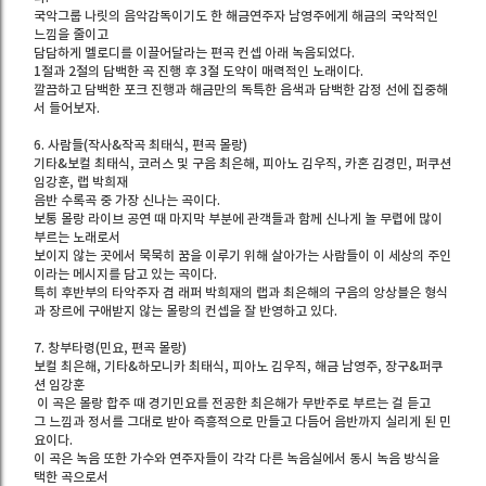
국악그룹 나릿의 음악감독이기도 한 해금연주자 남영주에게 해금의 국악적인
느낌을 줄이고
담담하게 멜로디를 이끌어달라는 편곡 컨셉 아래 녹음되었다.
1절과 2절의 담백한 곡 진행 후 3절 도약이 매력적인 노래이다.
깔끔하고 담백한 포크 진행과 해금만의 독특한 음색과 담백한 감정 선에 집중해
서 들어보자.
6. 사람들(작사&작곡 최태식, 편곡 몰랑)
기타&보컬 최태식, 코러스 및 구음 최은해, 피아노 김우직, 카혼 김경민, 퍼쿠션
임강훈, 랩 박희재
음반 수록곡 중 가장 신나는 곡이다.
보통 몰랑 라이브 공연 때 마지막 부분에 관객들과 함께 신나게 놀 무렵에 많이
부르는 노래로서
보이지 않는 곳에서 묵묵히 꿈을 이루기 위해 살아가는 사람들이 이 세상의 주인
이라는 메시지를 담고 있는 곡이다.
특히 후반부의 타악주자 겸 래퍼 박희재의 랩과 최은해의 구음의 앙상블은 형식
과 장르에 구애받지 않는 몰랑의 컨셉을 잘 반영하고 있다.
7. 창부타령(민요, 편곡 몰랑)
보컬 최은해, 기타&하모니카 최태식, 피아노 김우직, 해금 남영주, 장구&퍼쿠
션 임강훈
이 곡은 몰랑 합주 때 경기민요를 전공한 최은해가 무반주로 부르는 걸 듣고
그 느낌과 정서를 그대로 받아 즉흥적으로 만들고 다듬어 음반까지 실리게 된 민
요이다.
이 곡은 녹음 또한 가수와 연주자들이 각각 다른 녹음실에서 동시 녹음 방식을
택한 곡으로서