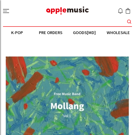
K-POP
PRE ORDERS
GOODS[MD]
WHOLESALE