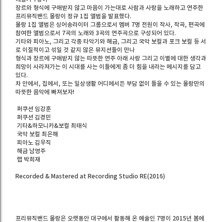
장르와 형식에 구애받지 않고 마음이 가는대로 사람과 사랑을 노래하고 연주한
프리뮤직밴드 몰랑이 정규 1집 앨범을 발표했다.
몰랑 1집 앨범은 싱어송라이터 그룹으로서 멤버 7명 전원이 작사, 작곡, 편곡에
참여한 앨범으로서 7곡의 노래와 3곡의 연주곡으로 구성되어 있다.
기타와 피아노, 그리고 각종 타악기와 해금, 그리고 국악 보컬과 포크 보컬 등 서
로 이질적이고 섞일 것 같지 않은 뮤지션들이 만나
형식과 장르에 구애받지 않는 따뜻한 연주 아래 사랑 그리고 이별에 대한 생각과
희망이 사라져가는 이 시대를 사는 이들에게 좀 더 힘을 내라는 메시지를 담고
있다.
차 안에서, 집에서, 또는 일상생활 어디에서든 부담 없이 들을 수 있는 몰랑만의
따뜻한 음악에 빠져보자!
퍼쿠션 임강훈
퍼쿠션 김경민
기타&하모니카&보컬 최태식
국악 보컬 최은해
피아노 김우직
해금 남영주
랩 박희재
Recorded & Mastered at Recording Studio RE(2016)
프리뮤직밴드 몰랑은 오랫동안 대구에서 활동해 온 예술인 7명이 2015년 봄에