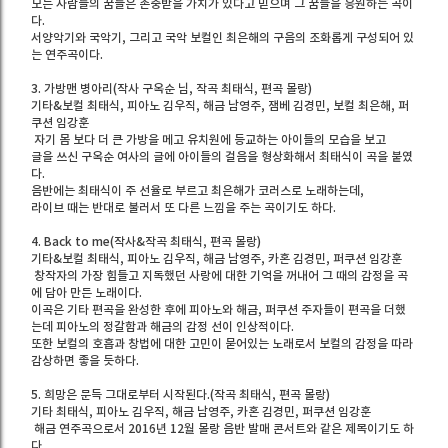
모든 사람들의 꿈들은 존중받을 가치가 있다고 믿으며 그 꿈들을 응원하는 곡이
다.
서양악기와 국악기, 그리고 국악 보컬인 최은해의 구음의 조화롭게 구성되어 있
는 연주곡이다.
3. 가방맨 병아리(작사 구옥순 님, 작곡 최태식, 편곡 몰랑)
기타&보컬 최태식, 피아노 김우직, 해금 남영주, 잼베 김경민, 보컬 최은해, 퍼
쿠션 임강훈
자기 몸 보다 더 큰 가방을 메고 유치원에 등교하는 아이들의 모습을 보고
글을 쓰신 구옥순 여사의 글에 아이들의 걸음을 형상화해서 최태식이 곡을 붙였
다.
음반에는 최태식이 주 선율로 부르고 최은해가 코러스로 노래하는데,
라이브 때는 반대로 불러서 또 다른 느낌을 주는 곡이기도 하다.
4. Back to me(작사&작곡 최태식, 편곡 몰랑)
기타&보컬 최태식, 피아노 김우직, 해금 남영주, 카혼 김경민, 퍼쿠션 임강훈
창작자의 가장 힘들고 지독했던 사랑에 대한 기억을 꺼내어 그 때의 감정을 곡
에 담아 만든 노래이다.
이곡은 기타 편곡을 완성한 후에 피아노와 해금, 퍼쿠션 주자들이 편곡을 더했
는데 피아노의 정갈함과 해금의 감정 선이 인상적이다.
또한 보컬의 호흡과 창법에 대한 고민이 묻어있는 노래로서 보컬의 감정을 따라
감상하면 좋을 듯하다.
5. 희망은 문득 그대로부터 시작된다.(작곡 최태식, 편곡 몰랑)
기타 최태식, 피아노 김우직, 해금 남영주, 카혼 김경민, 퍼쿠션 임강훈
해금 연주곡으로서 2016년 12월 몰랑 음반 발매 콘서트와 같은 제목이기도 하
다.