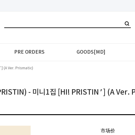
PRE ORDERS
GOODS[MD]
(A Ver. Prismatic)
STIN) - 미니1집 [HI! PRISTIN’] (A Ver. P
市场价