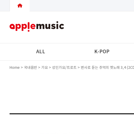
ALL
K-POP
Home
>
국내음반
>
가요
>
성인가요/트로트
> 변사로 듣는 추억의 옛노래 3,4 (2CD