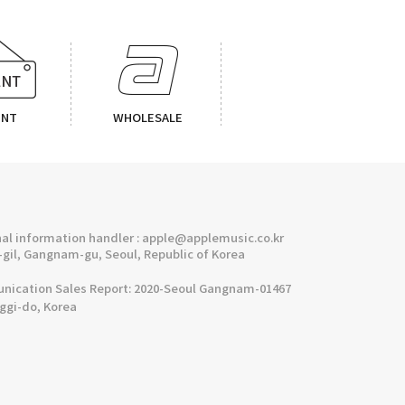
ENT
WHOLESALE
l information handler : apple@applemusic.co.kr
gil, Gangnam-gu, Seoul, Republic of Korea
cation Sales Report: 2020-Seoul Gangnam-01467
nggi-do, Korea