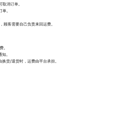
可取消订单。
订单。
。
时，顾客需要自己负责来回运费。
运费。
通知。
由换货/退货时，运费由平台承担。
。