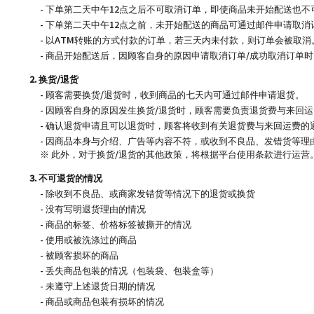
- 下单第二天中午12点之后不可取消订单，即使商品未开始配送也不
- 下单第二天中午12点之前，未开始配送的商品可通过邮件申请取消
- 以ATM转账的方式付款的订单，若三天内未付款，则订单会被取消
- 商品开始配送后，因顾客自身的原因申请取消订单/成功取消订单
2. 换货/退货
- 顾客需要换货/退货时，收到商品的七天内可通过邮件申请退货。
- 因顾客自身的原因发生换货/退货时，顾客需要负责退货费与来回
- 确认退货申请且可以退货时，顾客将收到有关退货费与来回运费的
- 因商品本身与介绍、广告等内容不符，或收到不良品、发错货等理
※ 此外，对于换货/退货的其他政策，将根据平台使用条款进行运营
3. 不可退货的情况
- 除收到不良品、或商家发错货等情况下的退货或换货
- 没有写明退货理由的情况
- 商品的标签、价格标签被撕开的情况
- 使用或被洗涤过的商品
- 被顾客损坏的商品
- 丢失商品包装的情况（包装袋、包装盒等）
- 未遵守上述退货日期的情况
- 商品或商品包装有损坏的情况