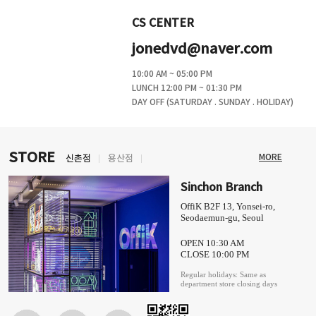
CS CENTER
jonedvd@naver.com
10:00 AM ~ 05:00 PM
LUNCH 12:00 PM ~ 01:30 PM
DAY OFF (SATURDAY . SUNDAY . HOLIDAY)
STORE
MORE
신촌점
용산점
Sinchon Branch
OffiK B2F 13, Yonsei-ro,
Seodaemun-gu, Seoul
OPEN 10:30 AM
CLOSE 10:00 PM
Regular holidays: Same as
department store closing days