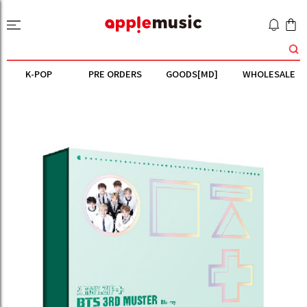
K-POP
PRE ORDERS
GOODS[MD]
WHOLESALE