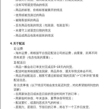
- 没有写明退货理由的情况
- 商品的标签、价格标签被撕开的情况
- 使用或被洗涤过的商品
- 被顾客损坏的商品
- 丢失商品包装的情况（包装袋、包装盒等）
- 未遵守上述退货日期的情况
- 商品或商品包装有损坏的情况
4. 关于配送
1) 运费
- 海外运费，将根据平台指定配送公司的运费，由重量、距离不同
而有差异（包含包装的重量）。
2) 配送日
- 商品一般会在订单支付完成后5~10天内到货。
- 配送时效将根据配送国家、商品库存、通关等情况将会不同。
- 商品开始配送后，顾客可通过邮箱或“我的页面”->“订单详情”查看
配送信息。
3) 注意事项（以下情况可能会发生延迟到货，对此希望能得到您的
谅解）
- 在商家休息日或休息日前的营业时间外下的订单；
- 商家临时休假、年末连休、夏季休假等情况；
- 配送繁忙，或遇到恶劣天气的时候；
- 星期六、星期日、节假日的订单，将在下一个工作日发货。