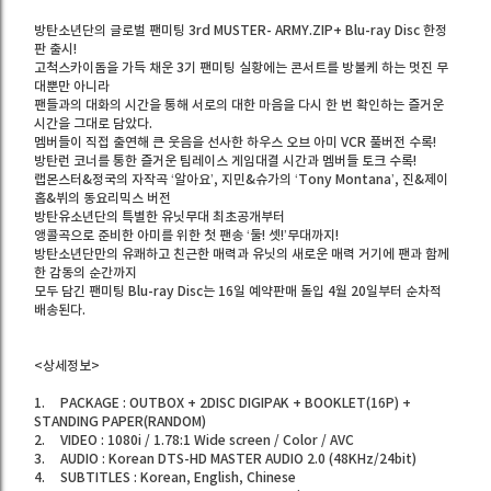
방탄소년단의 글로벌 팬미팅 3rd MUSTER- ARMY.ZIP+ Blu-ray Disc 한정
판 출시!
고척스카이돔을 가득 채운 3기 팬미팅 실황에는 콘서트를 방불케 하는 멋진 무
대뿐만 아니라
팬들과의 대화의 시간을 통해 서로의 대한 마음을 다시 한 번 확인하는 즐거운
시간을 그대로 담았다.
멤버들이 직접 출연해 큰 웃음을 선사한 하우스 오브 아미 VCR 풀버전 수록!
방탄런 코너를 통한 즐거운 팀레이스 게임대결 시간과 멤버들 토크 수록!
랩몬스터&정국의 자작곡 ‘알아요’, 지민&슈가의 ‘Tony Montana’, 진&제이
홉&뷔의 동요리믹스 버전
방탄유소년단의 특별한 유닛무대 최초공개부터
앵콜곡으로 준비한 아미를 위한 첫 팬송 ‘둘! 셋!’무대까지!
방탄소년단만의 유쾌하고 친근한 매력과 유닛의 새로운 매력 거기에 팬과 함께
한 감동의 순간까지
모두 담긴 팬미팅 Blu-ray Disc는 16일 예약판매 돌입 4월 20일부터 순차적
배송된다.
<상세정보>
1.
PACKAGE : OUTBOX + 2DISC DIGIPAK + BOOKLET(16P) +
STANDING PAPER(RANDOM)
2.
VIDEO : 1080i / 1.78:1 Wide screen / Color / AVC
3.
AUDIO : Korean DTS-HD MASTER AUDIO 2.0 (48KHz/24bit)
4.
SUBTITLES : Korean, English, Chinese