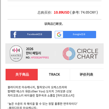
总购买价:
10.89
USD
( 参考:
74.05
CNY )
该商品已断货。
Facebook登录
Google登录
关于商品
TRACK
评价列表
블라디미르 아슈케나지, 필하모니아 오케스트라와
함께한 에스더 유(Esther Yoo) 도이치 그라모폰 신보
차이코프스키 바이올린 협주곡과 소품집 [차이코프스키]
“높은 수준의 곡 해석을 할 수 있는 정말 훌륭한 연주자이다”
-블라디미르 아슈케나지-