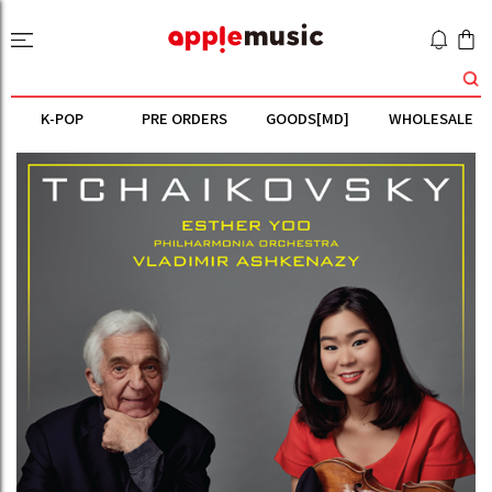
K-POP
PRE ORDERS
GOODS[MD]
WHOLESALE