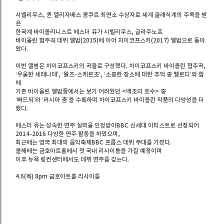
시벨리우스, 퀸 엘리자베스 콩쿠르 최연소 수상자로 세계 클래식계의 주목을 받
은
한국계 바이올리니스트 에스더 유가 시벨리우스, 글라주노프
바이올린 협주곡 데뷔 앨범(2015)에 이어 차이코프스키(2017) 앨범으로 돌아
왔다.
이번 앨범은 차이코프스키의 곡들로 구성했다. 차이코프스키 바이올린 협주곡,
‘우울한 세레나데’, ‘왈츠-스케르초’, ‘소중한 장소에 대한 추억 중 멜로디’와 함
께
기존 바이올린 앨범들에서는 보기 어려웠던 <백조의 호수> 중
‘빠드되’와 ‘러시아 춤’을 수록하며 차이코프스키 바이올린 작품의 다양성을 더
했다.
에스더 유는 성숙한 연주 실력을 인정받아BBC 신세대 아티스트로 선정되어
2014-2016 다양한 연주 활동을 하였으며,
최근에는 영국 최대의 음악축제BBC 프롬스 데뷔 무대를 가졌다.
올해에는 금호아트홀에서 첫 국내 리사이틀을 가질 예정이며
이후 뉴욕 링컨센터에서도 데뷔 연주를 갖는다.
4.6(목) 8pm 금호아트홀 리사이틀