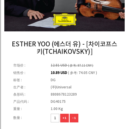
ESTHER YOO (에스더 유) - [차이코프스
키(TCHAIKOVSKY)]
市场价 :
12.81 USD
( 参考: 87.11 CNY )
销售价 :
10.89 USD
( 参考: 74.05 CNY )
标签 :
DG
生产者 :
(주)Universal
条形码 :
8808678123289
产品代码 :
DG40175
重量 :
1.00 Kg
数量 :
+1
-1