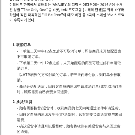
이외에도 한국에서 발매되는 ‘AMAURY’의 디럭스 에디션에는 2016년에 소개
된 싱글 "The Only One"을 비롯, tvN 프로그램 [노래의 탄생]을 위해 바우터
하멜이 직접 작곡했던 "I’ll Be Free"의 데모 버전 등 4곡의 스페셜 보너스 트랙
이 수록되어 있다.
1. 取消订单
- 下单第二天中午12点之后不可取消订单，即使商品未开始配送也
不可取消订单。
- 下单第二天中午12点之前，未开始配送的商品可通过邮件申请取
消订单。
- 以ATM转账的方式付款的订单，若三天内未付款，则订单会被取
消。
- 商品开始配送后，因顾客自身的原因申请取消订单/成功取消订单
时，顾客需要自己负责来回运费。
2. 换货/退货
- 顾客需要换货/退货时，收到商品的七天内可通过邮件申请退货。
- 因顾客自身的原因发生换货/退货时，顾客需要负责退货费与来回
运费。
- 确认退货申请且可以退货时，顾客将收到有关退货费与来回运费
的通知。