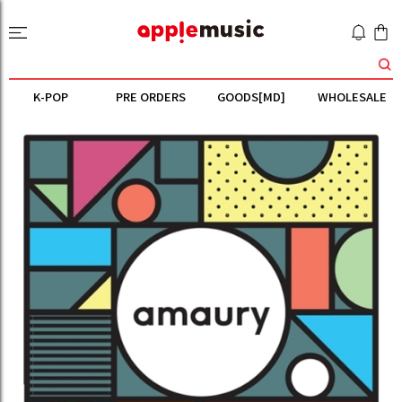
K-POP
PRE ORDERS
GOODS[MD]
WHOLESALE