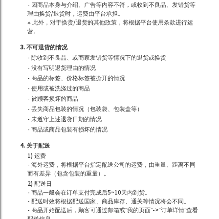
- 因商品本身与介绍、广告等内容不符，或收到不良品、发错货等
理由换货/退货时，运费由平台承担。
※ 此外，对于换货/退货的其他政策，将根据平台使用条款进行运
营。
3. 不可退货的情况
- 除收到不良品、或商家发错货等情况下的退货或换货
- 没有写明退货理由的情况
- 商品的标签、价格标签被撕开的情况
- 使用或被洗涤过的商品
- 被顾客损坏的商品
- 丢失商品包装的情况（包装袋、包装盒等）
- 未遵守上述退货日期的情况
- 商品或商品包装有损坏的情况
4. 关于配送
1) 运费
- 海外运费，将根据平台指定配送公司的运费，由重量、距离不同
而有差异（包含包装的重量）。
2) 配送日
- 商品一般会在订单支付完成后5~10天内到货。
- 配送时效将根据配送国家、商品库存、通关等情况将会不同。
- 商品开始配送后，顾客可通过邮箱或“我的页面”->“订单详情”查看
配送信息。