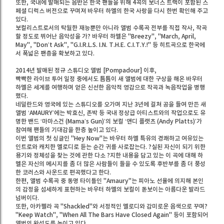
또한, 국내에 발매되는 음반은 한국 팬들을 위해 4곡의 보너스 트랙이 포함된 스
페셜 디럭스 버전으로 꾸며져 바우터 하멜의 한국 사랑을 다시 한번 확인해 주고
있다.
보컬리스트로서의 탁월한 재능뿐만 아니라 앨범 수록곡 전부를 직접 작사, 작곡
할 정도로 뛰어난 음악성을 가? 바우터 하멜은 "Breezy", "March, April,
May", "Don’t Ask", "G.I.R.L.S. I.N. T.H.E. C.I.T.Y.!" 등 히트곡으로 한국에
서 폭넓은 팬층을 확보하고 있다.
2014년 발매된 정규 스튜디오 앨범 [Pompadour] 이후,
빡빡한 라이브 투어 일정 중에서도 틈틈이 새 앨범에 대한 구상을 해온 바우터
하멜은 세계를 여행하며 얻은 신선한 음악적 영감으로 작곡과 녹음작업을 병행
했다.
네덜란드와 영국에 있는 스튜디오를 오가며 지난 3년에 걸쳐 공을 들여 만든 새
앨범 ‘AMAURY’에는 박효신, 존박 등 국내 정상급 아티스트와의 작업으로도 유
명한 밴드 ‘마마스건 (Mama’s Gun)’의 보컬 ‘앤디 플랫츠 (Andy Platts)’가
참여해 팬들의 기대감을 한층 높이고 있다.
이번 앨범의 첫 싱글인 "Hey Now"는 바우터 하멜 특유의 경쾌하고 여유있는
인트로와 캐치한 멜로디로 듣는 순간 귀를 사로잡는다. ?실된 자신이 되기 위한
용기와 정체성을 찾는 것에 관한 다소 ?지한 내용을 담고 있는 이 곡에 대해 하
멜은 자신의 메시지를 좀 더 많은 사람들이 들을 수 있도록 후반부를 좀 더 풍성
한 코러스와 사운드로 편곡했다고 한다.
한편, 앨범 수록곡 중 동명 타이틀인 "Amaury"는 피아노 선율에 의지해 본인
의 감정을 섬세하게 표현하는 바우터 하멜의 보컬이 돋보이는 아름다운 발라드
넘버이다.
또한, 아카펠라 곡 "Shackled"와 서정적인 멜로디와 감미로운 음색으로 꾸며?
"Keep Watch", "When All The Bars Have Closed Again" 등이 포함되어
앨범의 완성도를 높이고 있다.