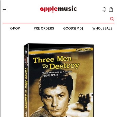
K-POP
PRE ORDERS
GOODS[MD]
WHOLESALE