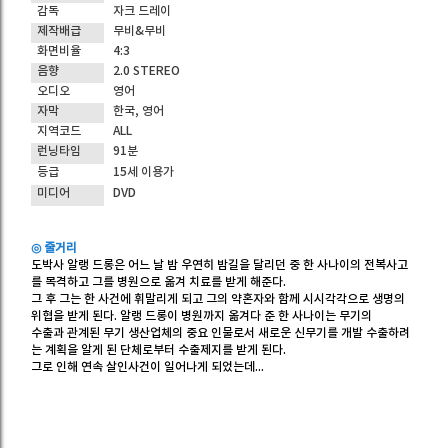
감독
자크 드레이
제작배급
무비&무비
화면비율
4:3
음향
2.0 STEREO
오디오
영어
자막
한국, 영어
지역코드
ALL
런닝타임
91분
등급
15세 이용가
미디어
DVD
◎ 줄거리
도박사 알랭 드롱은 어느 날 밤 우연히 밤길을 달리던 중 한 사나이의 전복사고
를 목격하고 그를 병원으로 옮겨 치료를 받게 해준다.
그 후 그는 한 사건에 휘말리게 되고 그의 약혼자와 함께 시시각각으로 생명의
위협을 받게 된다. 알랭 드롱이 병원까지 옮겨다 준 한 사나이는 무기의
수출과 관계된 무기 생산업체의 중요 인물로서 새로운 신무기를 개발 수출하려
는 계획을 알게 된 단체로부터 수출제지를 받게 된다.
그로 인해 연속 살인사건이 일어나게 되었는데...