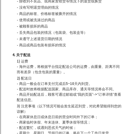
- 除收到不良品、或商家发错货等情况下的退货或换货
- 没有写明退货理由的情况
- 商品的标签、价格标签被撕开的情况
- 使用或被洗涤过的商品
- 被顾客损坏的商品
- 丢失商品包装的情况（包装袋、包装盒等）
- 未遵守上述退货日期的情况
- 商品或商品包装有损坏的情况
4. 关于配送
1) 运费
- 海外运费，将根据平台指定配送公司的运费，由重量、距离不同
而有差异（包含包装的重量）。
2) 配送日
- 商品一般会在订单支付完成后5~10天内到货。
- 配送时效将根据配送国家、商品库存、通关等情况将会不同。
- 商品开始配送后，顾客可通过邮箱或“我的页面”->“订单详情”查看
配送信息。
3) 注意事项（以下情况可能会发生延迟到货，对此希望能得到您的
谅解）
- 在商家休息日或休息日前的营业时间外下的订单；
- 商家临时休假、年末连休、夏季休假等情况；
- 配送繁忙，或遇到恶劣天气的时候；
- 星期六、星期日、节假日的订单，将在下一个工作日发货。