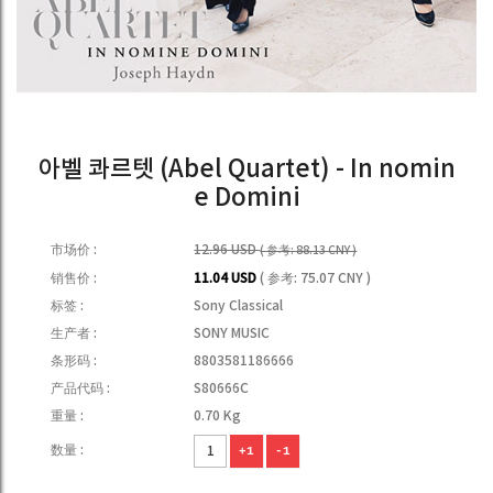
아벨 콰르텟 (Abel Quartet) - In nomin
e Domini
市场价 :
12.96 USD
( 参考: 88.13 CNY )
销售价 :
11.04 USD
( 参考: 75.07 CNY )
标签 :
Sony Classical
生产者 :
SONY MUSIC
条形码 :
8803581186666
产品代码 :
S80666C
重量 :
0.70 Kg
数量 :
+1
-1