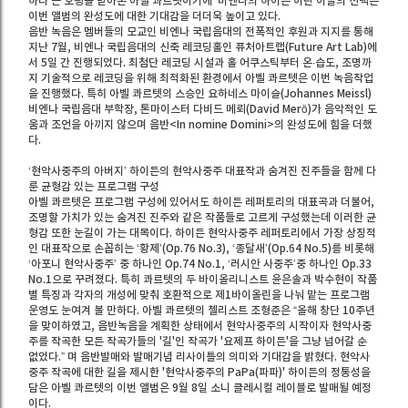
하다’는 호평을 받아온 아벨 콰르텟이기에 ‘비엔나의 하이든’이란 이들의 선택은
이번 앨범의 완성도에 대한 기대감을 더더욱 높이고 있다.
음반 녹음은 멤버들의 모교인 비엔나 국립음대의 전폭적인 후원과 지지를 통해
지난 7월, 비엔나 국립음대의 신축 레코딩홀인 퓨처아트랩(Future Art Lab)에
서 5일 간 진행되었다. 최첨단 레코딩 시설과 홀 어쿠스틱부터 온∙습도, 조명까
지 기술적으로 레코딩을 위해 최적화된 환경에서 아벨 콰르텟은 이번 녹음작업
을 진행했다. 특히 아벨 콰르텟의 스승인 요하네스 마이슬(Johannes Meissl)
비엔나 국립음대 부학장, 톤마이스터 다비드 메뢰(David Merö)가 음악적인 도
움과 조언을 아끼지 않으며 음반<In nomine Domini>의 완성도에 힘을 더했
다.
‘현악사중주의 아버지’ 하이든의 현악사중주 대표작과 숨겨진 진주들을 함께 다
룬 균형감 있는 프로그램 구성
아벨 콰르텟은 프로그램 구성에 있어서도 하이든 레퍼토리의 대표곡과 더불어,
조명할 가치가 있는 숨겨진 진주와 같은 작품들로 고르게 구성했는데 이러한 균
형감 또한 눈길이 가는 대목이다. 하이든 현악사중주 레퍼토리에서 가장 상징적
인 대표작으로 손꼽히는 ‘황제’(Op.76 No.3), ‘종달새’(Op.64 No.5)를 비롯해
‘아포니 현악사중주’ 중 하나인 Op.74 No.1, ‘러시안 사중주’중 하나인 Op.33
No.1으로 꾸려졌다. 특히 콰르텟의 두 바이올리니스트 윤은솔과 박수현이 작품
별 특징과 각자의 개성에 맞춰 호환적으로 제1바이올린을 나눠 맡는 프로그램
운영도 눈여겨 볼 만하다. 아벨 콰르텟의 첼리스트 조형준은 “올해 창단 10주년
을 맞이하였고, 음반녹음을 계획한 상태에서 현악사중주의 시작이자 현악사중
주를 작곡한 모든 작곡가들의 '길'인 작곡가 '요제프 하이든'을 그냥 넘어갈 순
없었다.” 며 음반발매와 발매기념 리사이틀의 의미와 기대감을 밝혔다. 현악사
중주 작곡에 대한 길을 제시한 '현악사중주의 PaPa(파파)' 하이든의 정통성을
담은 아벨 콰르텟의 이번 앨범은 9월 8일 소니 클레시컬 레이블로 발매될 예정
이다.