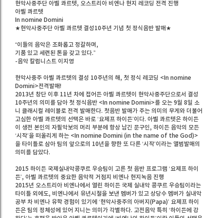
현악사중주단 아벨 콰르텟, 오스트리아 비엔나 현지 레코딩 전격 진행
아벨 콰르텟
In nomine Domini
★현악사중주단 아벨 콰르텟 결성10주년 기념 첫 정식음반 발매★
“이들의 음악은 조화롭고 정갈하며,
기품 있고 세련된 톤을 갖고 있다.”
-음악 칼럼니스트 이지영
현악사중주 아벨 콰르텟의 결성 10주년의 해, 첫 정식 레코딩 <In nomine
Domini>전격발매!
2013년 창단 이후 11년 차에 접어든 아벨 콰르텟이 현악사중주단으로서 결성
10주년의 의미를 담아 첫 정식음반 <In nomine Domini>를 오는 9월 8일 소
니 클래시컬 레이블로 전격 발매한다. 첫음반 발매가 주는 의미의 무게와 더불어
고심한 아벨 콰르텟의 선택은 바로 ‘요제프 하이든’이다. 아벨 콰르텟은 하이든
이 생전 본인의 자필악보의 머리 부분에 항상 남긴 문구인, 하이든 음악의 모든
‘시작’을 떠올리게 하는 <In nomine Domini (in the name of the God)>
을 타이틀로 삼아 팀의 앞으로의 10년을 향한 또 다른 ‘시작’이라는 앨범발매의
의미를 담았다.
2015 하이든 국제실내악콩쿠르 우승팀이 고른 첫 음반 프로그램 ‘요제프 하이
든’, 아벨 콰르텟의 중요한 음악적 거점지 비엔나 현지녹음 진행
2015년 오스트리아 비엔나에서 열린 하이든 국제 실내악 콩쿠르 우승팀이라는
타이틀 외에도, 비엔나에서 유년시절을 보낸 멤버가 있고 상당수 멤버가 실내악
공부 차 비엔나 유학 경험이 있기에 ‘현악사중주의 아버지(Papa)’ 요제프 하이
든은 팀의 정체성에 있어 지니는 의미가 각별하다. 고전음악 특히 ‘하이든에 강