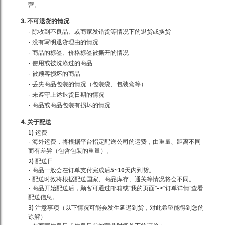
营。
3. 不可退货的情况
- 除收到不良品、或商家发错货等情况下的退货或换货
- 没有写明退货理由的情况
- 商品的标签、价格标签被撕开的情况
- 使用或被洗涤过的商品
- 被顾客损坏的商品
- 丢失商品包装的情况（包装袋、包装盒等）
- 未遵守上述退货日期的情况
- 商品或商品包装有损坏的情况
4. 关于配送
1) 运费
- 海外运费，将根据平台指定配送公司的运费，由重量、距离不同
而有差异（包含包装的重量）。
2) 配送日
- 商品一般会在订单支付完成后5~10天内到货。
- 配送时效将根据配送国家、商品库存、通关等情况将会不同。
- 商品开始配送后，顾客可通过邮箱或“我的页面”->“订单详情”查看
配送信息。
3) 注意事项（以下情况可能会发生延迟到货，对此希望能得到您的
谅解）