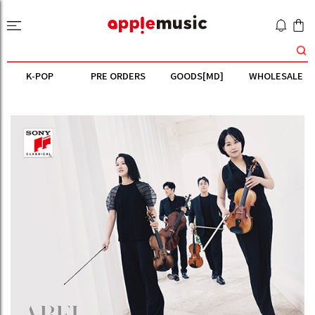
K-POP
PRE ORDERS
GOODS[MD]
WHOLESALE