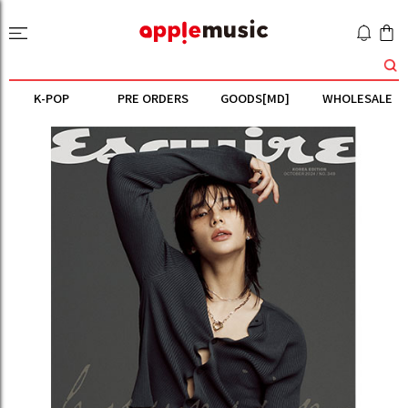
K-POP
PRE ORDERS
GOODS[MD]
WHOLESALE