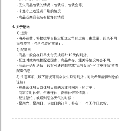
- 丢失商品包装的情况（包装袋、包装盒等）
- 未遵守上述退货日期的情况
- 商品或商品包装有损坏的情况
4. 关于配送
1) 运费
- 海外运费，将根据平台指定配送公司的运费，由重量、距离不同
而有差异（包含包装的重量）。
2) 配送日
- 商品一般会在订单支付完成后5~10天内到货。
- 配送时效将根据配送国家、商品库存、通关等情况将会不同。
- 商品开始配送后，顾客可通过邮箱或“我的页面”->“订单详情”查看
配送信息。
3) 注意事项（以下情况可能会发生延迟到货，对此希望能得到您的
谅解）
- 在商家休息日或休息日前的营业时间外下的订单；
- 商家临时休假、年末连休、夏季休假等情况；
- 配送繁忙，或遇到恶劣天气的时候；
- 星期六、星期日、节假日的订单，将在下一个工作日发货。