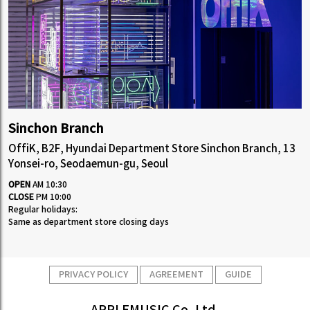
Sinchon Branch
OffiK, B2F, Hyundai Department Store Sinchon Branch, 13
Yonsei-ro, Seodaemun-gu, Seoul
OPEN
AM 10:30
CLOSE
PM 10:00
Regular holidays:
Same as department store closing days
PRIVACY POLICY
AGREEMENT
GUIDE