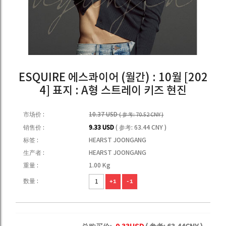
ESQUIRE 에스콰이어 (월간) : 10월 [202
4] 표지 : A형 스트레이 키즈 현진
市场价 :
10.37 USD
( 参考: 70.52 CNY )
销售价 :
9.33 USD
( 参考: 63.44 CNY )
标签 :
HEARST JOONGANG
生产者 :
HEARST JOONGANG
重量 :
1.00 Kg
数量 :
+1
-1