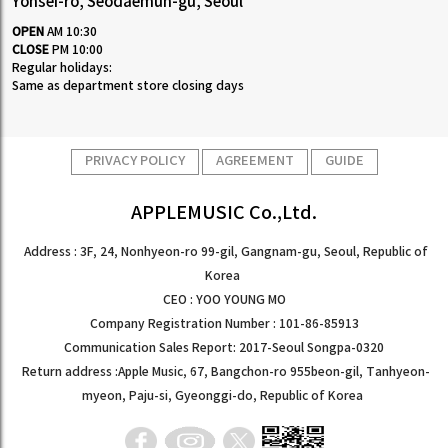
Yonsei-ro, Seodaemun-gu, Seoul
OPEN
AM 10:30
CLOSE
PM 10:00
Regular holidays:
Same as department store closing days
PRIVACY POLICY
AGREEMENT
GUIDE
APPLEMUSIC Co.,Ltd.
Address : 3F, 24, Nonhyeon-ro 99-gil, Gangnam-gu, Seoul, Republic of
Korea
CEO : YOO YOUNG MO
Company Registration Number : 101-86-85913
Communication Sales Report: 2017-Seoul Songpa-0320
Return address :Apple Music, 67, Bangchon-ro 955beon-gil, Tanhyeon-
myeon, Paju-si, Gyeonggi-do, Republic of Korea