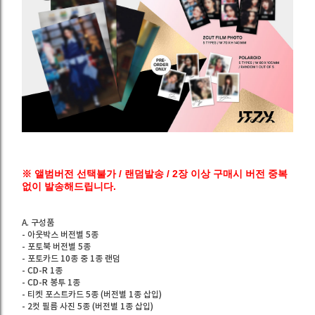
※ 앨범버전 선택불가 / 랜덤발송 / 2장 이상 구매시 버전 중복
없이 발송해드립니다.
A. 구성품
- 아웃박스 버전별 5종
- 포토북 버전별 5종
- 포토카드 10종 중 1종 랜덤
- CD-R 1종
- CD-R 봉투 1종
- 티켓 포스트카드 5종 (버전별 1종 삽입)
- 2컷 필름 사진 5종 (버전별 1종 삽입)