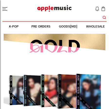
K-POP
PRE ORDERS
GOODS[MD]
WHOLESALE