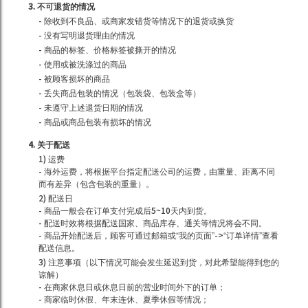
3. 不可退货的情况
- 除收到不良品、或商家发错货等情况下的退货或换货
- 没有写明退货理由的情况
- 商品的标签、价格标签被撕开的情况
- 使用或被洗涤过的商品
- 被顾客损坏的商品
- 丢失商品包装的情况（包装袋、包装盒等）
- 未遵守上述退货日期的情况
- 商品或商品包装有损坏的情况
4. 关于配送
1) 运费
- 海外运费，将根据平台指定配送公司的运费，由重量、距离不同
而有差异（包含包装的重量）。
2) 配送日
- 商品一般会在订单支付完成后5~10天内到货。
- 配送时效将根据配送国家、商品库存、通关等情况将会不同。
- 商品开始配送后，顾客可通过邮箱或“我的页面”->“订单详情”查看
配送信息。
3) 注意事项（以下情况可能会发生延迟到货，对此希望能得到您的
谅解）
- 在商家休息日或休息日前的营业时间外下的订单；
- 商家临时休假、年末连休、夏季休假等情况；