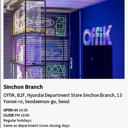
Sinchon Branch
OffiK, B2F, Hyundai Department Store Sinchon Branch, 13
Yonsei-ro, Seodaemun-gu, Seoul
OPEN
AM 10:30
CLOSE
PM 10:00
Regular holidays:
Same as department store closing days