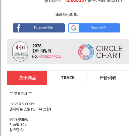
总购买价:
72.00
USD
( 参考:
489.60
CNY )
该商品已断货。
Facebook登录
Google登录
关于商品
TRACK
评价列表
** 주요기사 **
COVER STORY
엔하이픈 22p (인터뷰 포함)
INTERVIEW
킥플립 10p
김요한 8p