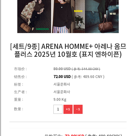
[세트/9종] ARENA HOMME+ 아레나 옴므
플러스 2025년 10월호 (표지 엔하이픈)
市场价 :
80.00 USD
( 参考: 544.00 CNY )
销售价 :
72.00 USD
( 参考: 489.60 CNY )
标签 :
서울문화사
生产者 :
서울문화사
重量 :
9.00 Kg
数量 :
+1
-1