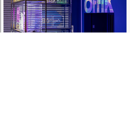
1:1CONSULT
ORDER
EVENT
WHOLESALE
STORE
Sinchon Branch
Yongsan Branch