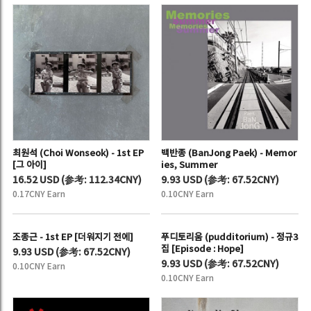
최원석 (Choi Wonseok) - 1st EP
백반종 (BanJong Paek) - Memor
[그 아이]
ies, Summer
16.52 USD
(
参考:
112.34CNY)
9.93 USD
(
参考:
67.52CNY)
0.17CNY Earn
0.10CNY Earn