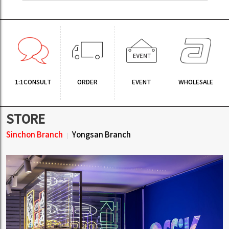
양방언 (YANG BANGEAN) - Light
고상지 - 정규4집 [EL GRAN ASTOR
& Shadow (2CD)
PIAZZOLLA]
18.67 USD
(
参考:
126.96CNY)
11.04 USD
(
参考:
75.07CNY)
0.19CNY Earn
0.11CNY Earn
更多 ▼