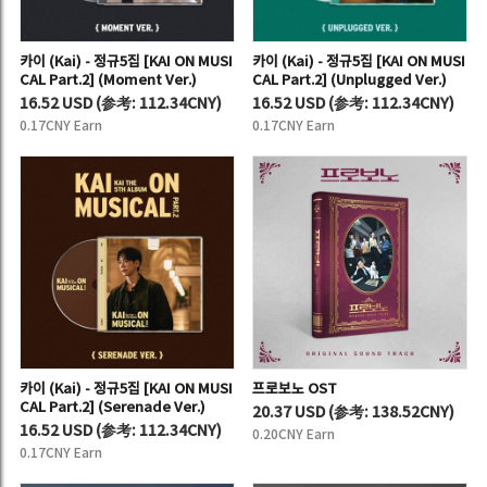
카이 (Kai) - 정규5집 [KAI ON MUSI
카이 (Kai) - 정규5집 [KAI ON MUSI
CAL Part.2] (Moment Ver.)
CAL Part.2] (Unplugged Ver.)
16.52 USD
(
参考:
112.34CNY)
16.52 USD
(
参考:
112.34CNY)
0.17CNY Earn
0.17CNY Earn
카이 (Kai) - 정규5집 [KAI ON MUSI
프로보노 OST
CAL Part.2] (Serenade Ver.)
20.37 USD
(
参考:
138.52CNY)
16.52 USD
(
参考:
112.34CNY)
0.20CNY Earn
0.17CNY Earn