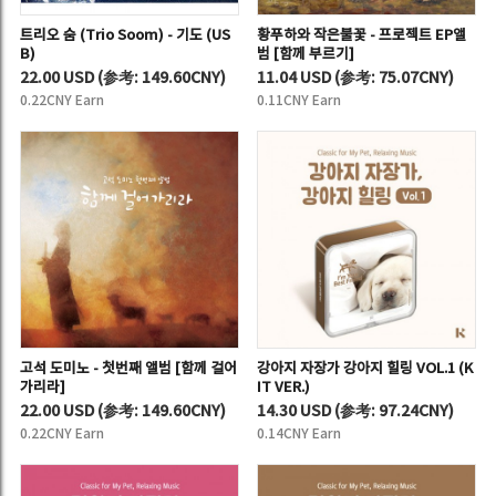
트리오 숨 (Trio Soom) - 기도 (US
황푸하와 작은불꽃 - 프로젝트 EP앨
B)
범 [함께 부르기]
22.00 USD
(
参考:
149.60CNY)
11.04 USD
(
参考:
75.07CNY)
0.22CNY Earn
0.11CNY Earn
고석 도미노 - 첫번째 앨범 [함께 걸어
강아지 자장가 강아지 힐링 VOL.1 (K
가리라]
IT VER.)
22.00 USD
(
参考:
149.60CNY)
14.30 USD
(
参考:
97.24CNY)
0.22CNY Earn
0.14CNY Earn