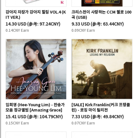
강아지 자장가 강아지 힐링 VOL.4 (K
크리스천이 사랑하는 CCM 첼로 100
IT VER.)
곡 (USB)
14.30 USD
(
参考:
97.24CNY)
9.33 USD
(
参考:
63.44CNY)
0.14CNY Earn
0.09CNY Earn
임희영 (Hee-Young Lim) - 찬송가
[SALE] Kirk Franklin(커크 프랭클
모음 정규앨범 [Amazing Grace]
린) - 로징 마이 릴리전
15.41 USD
(
参考:
104.79CNY)
7.33 USD
(
参考:
49.84CNY)
0.15CNY Earn
0.07CNY Earn