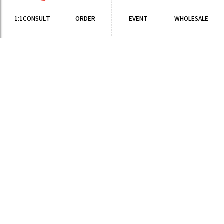
1:1CONSULT
ORDER
EVENT
WHOLESALE
STORE
Sinchon Branch
Yongsan Branch