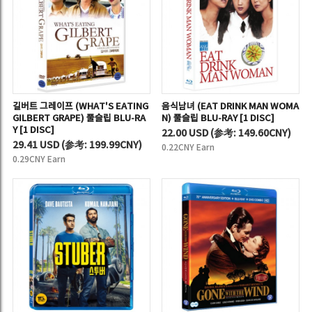
길버트 그레이프 (WHAT'S EATING
음식남녀 (EAT DRINK MAN WOMA
GILBERT GRAPE) 풀슬립 BLU-RA
N) 풀슬립 BLU-RAY [1 DISC]
Y [1 DISC]
22.00 USD
(
参考:
149.60CNY)
29.41 USD
(
参考:
199.99CNY)
0.22CNY Earn
0.29CNY Earn