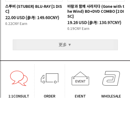
스투버 (STUBER) BLU-RAY [1 DIS
바람과 함께 사라지다 (Gone with t
C]
he Wind) BD+DVD COMBO [2 DI
SC]
22.00 USD
(
参考:
149.60CNY)
19.26 USD
(
参考:
130.97CNY)
0.22CNY Earn
0.19CNY Earn
更多 ▼
1:1CONSULT
ORDER
EVENT
WHOLESALE
STORE
Sinchon Branch
Yongsan Branch