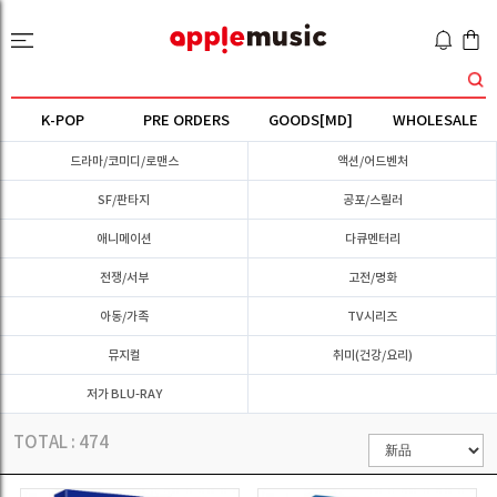
K-POP
PRE ORDERS
GOODS[MD]
WHOLESALE
드라마/코미디/로맨스
액션/어드벤처
SF/판타지
공포/스릴러
애니메이션
다큐멘터리
전쟁/서부
고전/명화
아동/가족
TV시리즈
뮤지컬
취미(건강/요리)
저가 BLU-RAY
TOTAL :
474