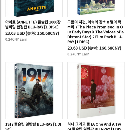
아네트 (ANNETTE) 풀슬립 1000장
구름의 저편, 약속의 장소 X 별의 목
넘버링 한정판 BLU-RAY [1 DISC]
소리. (The Place Promised In O
ur Early Days X The Voices of a
23.63 USD
(
参考:
160.68CNY)
Distant Star) 2 Film Pack BLU-
0.24CNY Earn
RAY [1 DISC]
23.63 USD
(
参考:
160.68CNY)
0.24CNY Earn
1917 풀슬립 일반판 BLU-RAY [1 DI
하나 그리고 둘 (A One And A Tw
SC]
o) 풀슬립 일반판 BLU-RAY [1 DIS